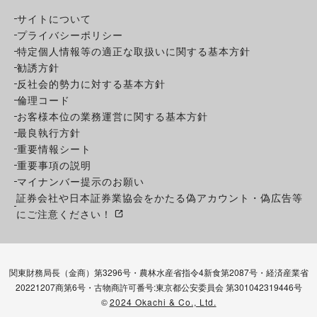
サイトについて
プライバシーポリシー
特定個人情報等の適正な取扱いに関する基本方針
勧誘方針
反社会的勢力に対する基本方針
倫理コード
お客様本位の業務運営に関する基本方針
最良執行方針
重要情報シート
重要事項の説明
マイナンバー提示のお願い
証券会社や日本証券業協会をかたる偽アカウント・偽広告等
にご注意ください！
関東財務局長（金商）第3296号・農林水産省指令4新食第2087号・経済産業省
20221207商第6号・古物商許可番号:東京都公安委員会 第301042319446号
©
2024 Okachi & Co., Ltd.