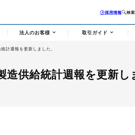
採用情報
検索
法人のお客様
取引ガイド
給統計週報を更新しました。
お客様サポートトップ
個人のお客様トップ
法人のお客様トップ
取引ガイドトップ
会社案内トップ
製造供給統計週報を更新し
歴史・沿革
組織図
本支店案内
採用情報
トソリューション
せフォーム
の説明
アドバイザーブログ更新情報
取引期限と証拠金について
法人お問い合わせフォーム
電力価格リスクマネジメントソリューション
岡地メール会員
VaR証拠金の仕組み
岡地メール会員お申し込み
投資アドバイザー コ
取引する銘
リ
トレーディングツール（ISV）
細
パラジウム
サービス案内
CME原油等指数
ドバイ原油
バージガソリン
バージ灯
）
SS3）
ゴム（TSR20）
ゴム（上海天然ゴム）
とうもろこし
一般大
相場勉強会【個別相談会（東京）】
納会日・受渡日一覧
祝日取引
諸規定・マニュアル
つの理由
オアシスの便利な機能
サービス案内
お取引の流れ
Q&A
バ