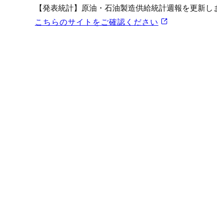
プロモーション（オンライ
【発表統計】原油・石油製造供給統計週報を更新し
発表統計
こちらのサイトをご確認ください
CFTC建玉明細
原油・石油