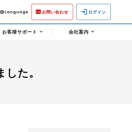
お問い合わせ
ログイン
Language
お客様サポート
会社案内
ました。
ディスクロージャー
各種重要通知事項
フォーム
ラム
柄を選ぶ
スクヘッジサポート
キャンペーン（アドバイス取引）
資産の保全
先物受渡・物流サポート
税制について
油
LNG（液化天然ガス）
中京ローリーガソリン
豆
小豆
ゴールドスポット
プラチナスポット
リンク集
ーチャル取引
システム稼働状況