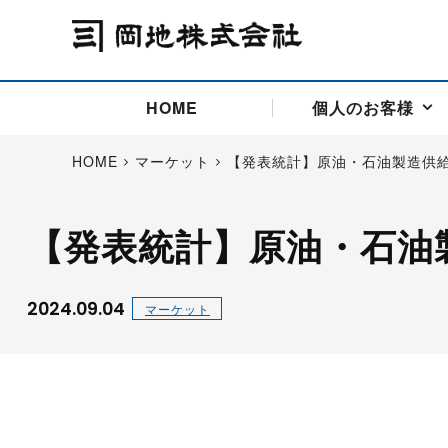
HOME
個人のお客様
HOME
マーケット
【発表統計】原油・石油製造供
【発表統計】原油・石油
アドバイス取引
国際法人部
商品先物取引の仕組み
お問い合わせ
会社概要
ごあいさつ
お客様相談窓口
商品先物取引とは
主な投資アドバイザー
燃料価格リスクマネジメン
お問い合わ
取引用語
投資
国内先物市場
海外先物市場
2024.09.04
マーケット
サポート・オンライン取引
取扱銘柄一覧
資料請求
アドバイス取引（法人）
セミナー情報
金
サポート・オンラインの詳
金ミニ
銀
白金
白金ミニ
オンライン取引（オアシス
中京ローリー灯油
ゴム（R
ポケットゴールド/プラチナ
東京セミナー
大阪セミナー
オンライン取引
委託者証拠金一覧表
「オアシス」が選ばれる5