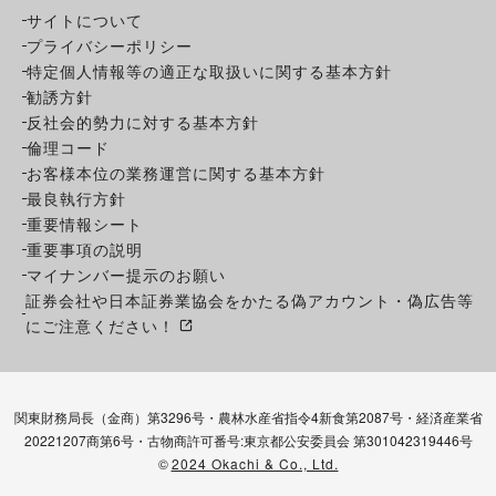
サイトについて
プライバシーポリシー
特定個人情報等の適正な取扱いに関する基本方針
勧誘方針
反社会的勢力に対する基本方針
倫理コード
お客様本位の業務運営に関する基本方針
最良執行方針
重要情報シート
重要事項の説明
マイナンバー提示のお願い
証券会社や日本証券業協会をかたる偽アカウント・偽広告等
にご注意ください！
関東財務局長（金商）第3296号・農林水産省指令4新食第2087号・経済産業省
20221207商第6号・古物商許可番号:東京都公安委員会 第301042319446号
©
2024 Okachi & Co., Ltd.