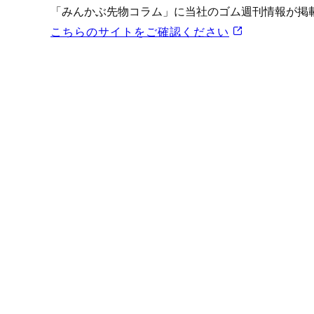
プロモーション（オンライ
「みんかぶ先物コラム」に当社のゴム週刊情報が掲
発表統計
こちらのサイトをご確認ください
CFTC建玉明細
原油・石油