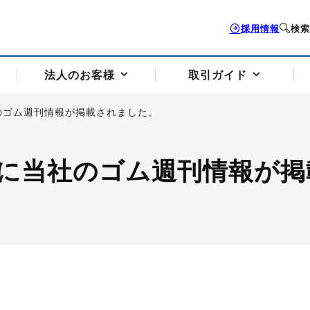
採用情報
検索
法人のお客様
取引ガイド
のゴム週刊情報が掲載されました。
お客様サポートトップ
個人のお客様トップ
法人のお客様トップ
取引ガイドトップ
会社案内トップ
に当社のゴム週刊情報が掲
歴史・沿革
組織図
本支店案内
採用情報
トソリューション
せフォーム
の説明
アドバイザーブログ更新情報
取引期限と証拠金について
法人お問い合わせフォーム
電力価格リスクマネジメントソリューション
岡地メール会員
VaR証拠金の仕組み
岡地メール会員お申し込み
投資アドバイザー コ
取引する銘
リ
トレーディングツール（ISV）
細
パラジウム
サービス案内
CME原油等指数
ドバイ原油
バージガソリン
バージ灯
）
SS3）
ゴム（TSR20）
ゴム（上海天然ゴム）
とうもろこし
一般大
相場勉強会【個別相談会（東京）】
納会日・受渡日一覧
祝日取引
諸規定・マニュアル
つの理由
オアシスの便利な機能
サービス案内
お取引の流れ
Q&A
バ