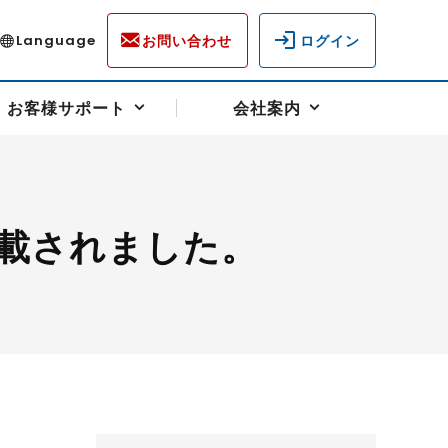
お問い合わせ
ログイン
Language
お客様サポート
会社案内
載されました。
ディスクロージャー
各種重要通知事項
フォーム
ラム
柄を選ぶ
スクヘッジサポート
キャンペーン（アドバイス取引）
資産の保全
先物受渡・物流サポート
税制について
油
LNG（液化天然ガス）
中京ローリーガソリン
豆
小豆
ゴールドスポット
プラチナスポット
リンク集
ーチャル取引
システム稼働状況