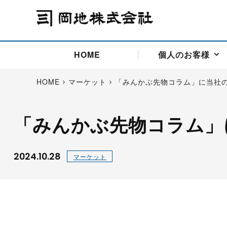
HOME
個人のお客様
HOME
マーケット
「みんかぶ先物コラム」に当社
「みんかぶ先物コラム」
アドバイス取引
国際法人部
商品先物取引の仕組み
お問い合わせ
会社概要
ごあいさつ
お客様相談窓口
商品先物取引とは
主な投資アドバイザー
燃料価格リスクマネジメン
お問い合わ
取引用語
投資
国内先物市場
海外先物市場
2024.10.28
マーケット
サポート・オンライン取引
取扱銘柄一覧
資料請求
アドバイス取引（法人）
セミナー情報
金
サポート・オンラインの詳
金ミニ
銀
白金
白金ミニ
オンライン取引（オアシス
中京ローリー灯油
ゴム（R
ポケットゴールド/プラチナ
東京セミナー
大阪セミナー
オンライン取引
委託者証拠金一覧表
「オアシス」が選ばれる5