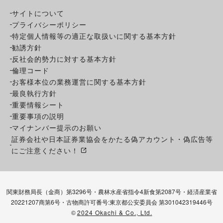
サイトについて
プライバシーポリシー
特定個人情報等の適正な取扱いに関する基本方針
勧誘方針
反社会的勢力に対する基本方針
倫理コード
お客様本位の業務運営に関する基本方針
最良執行方針
重要情報シート
重要事項の説明
マイナンバー提示のお願い
証券会社や日本証券業協会をかたる偽アカウント・偽広告等
にご注意ください！
関東財務局長（金商）第3296号・農林水産省指令4新食第2087号・経済産業省
20221207商第6号・古物商許可番号:東京都公安委員会 第301042319446号
©
2024 Okachi & Co., Ltd.