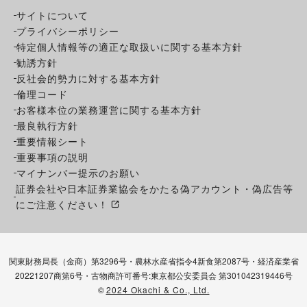
サイトについて
プライバシーポリシー
特定個人情報等の適正な取扱いに関する基本方針
勧誘方針
反社会的勢力に対する基本方針
倫理コード
お客様本位の業務運営に関する基本方針
最良執行方針
重要情報シート
重要事項の説明
マイナンバー提示のお願い
証券会社や日本証券業協会をかたる偽アカウント・偽広告等
にご注意ください！
関東財務局長（金商）第3296号・農林水産省指令4新食第2087号・経済産業省
20221207商第6号・古物商許可番号:東京都公安委員会 第301042319446号
©
2024 Okachi & Co., Ltd.