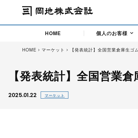
HOME
個人のお客様
HOME
マーケット
【発表統計】全国営業倉庫生ゴ
【発表統計】全国営業倉
アドバイス取引
国際法人部
商品先物取引の仕組み
お問い合わせ
会社概要
ごあいさつ
お客様相談窓口
商品先物取引とは
主な投資アドバイザー
燃料価格リスクマネジメン
お問い合わ
取引用語
投資
国内先物市場
海外先物市場
2025.01.22
マーケット
サポート・オンライン取引
取扱銘柄一覧
資料請求
アドバイス取引（法人）
セミナー情報
金
サポート・オンラインの詳
金ミニ
銀
白金
白金ミニ
オンライン取引（オアシス
中京ローリー灯油
ゴム（R
ポケットゴールド/プラチナ
東京セミナー
大阪セミナー
オンライン取引
委託者証拠金一覧表
「オアシス」が選ばれる5