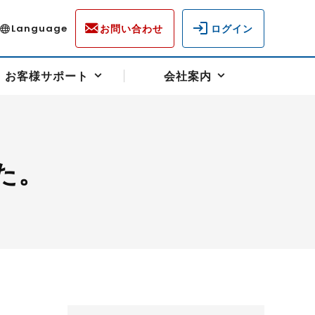
お問い合わせ
ログイン
Language
お客様サポート
会社案内
た。
ディスクロージャー
各種重要通知事項
フォーム
ラム
柄を選ぶ
スクヘッジサポート
キャンペーン（アドバイス取引）
資産の保全
先物受渡・物流サポート
税制について
油
LNG（液化天然ガス）
中京ローリーガソリン
豆
小豆
ゴールドスポット
プラチナスポット
リンク集
ーチャル取引
システム稼働状況