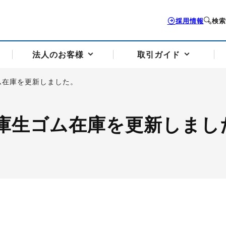
採用情報
検索
法人のお客様
取引ガイド
ム在庫を更新しました。
お客様サポートトップ
個人のお客様トップ
法人のお客様トップ
取引ガイドトップ
会社案内トップ
庫生ゴム在庫を更新しまし
歴史・沿革
組織図
本支店案内
採用情報
トソリューション
せフォーム
の説明
アドバイザーブログ更新情報
取引期限と証拠金について
法人お問い合わせフォーム
電力価格リスクマネジメントソリューション
岡地メール会員
VaR証拠金の仕組み
岡地メール会員お申し込み
投資アドバイザー コ
取引する銘
リ
トレーディングツール（ISV）
細
パラジウム
サービス案内
CME原油等指数
ドバイ原油
バージガソリン
バージ灯
）
SS3）
ゴム（TSR20）
ゴム（上海天然ゴム）
とうもろこし
一般大
相場勉強会【個別相談会（東京）】
納会日・受渡日一覧
祝日取引
諸規定・マニュアル
つの理由
オアシスの便利な機能
サービス案内
お取引の流れ
Q&A
バ