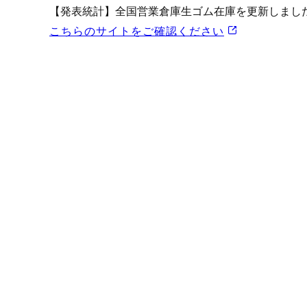
プロモーション（オンライ
【発表統計】全国営業倉庫生ゴム在庫を更新しまし
発表統計
こちらのサイトをご確認ください
CFTC建玉明細
原油・石油