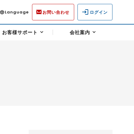
お問い合わせ
ログイン
Language
お客様サポート
会社案内
ディスクロージャー
各種重要通知事項
フォーム
ラム
柄を選ぶ
スクヘッジサポート
キャンペーン（アドバイス取引）
資産の保全
先物受渡・物流サポート
税制について
油
LNG（液化天然ガス）
中京ローリーガソリン
豆
小豆
ゴールドスポット
プラチナスポット
リンク集
ーチャル取引
システム稼働状況