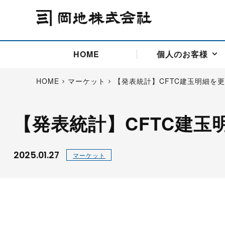
HOME
個人のお客様
HOME
マーケット
【発表統計】CFTC建玉明細を
【発表統計】CFTC建玉
アドバイス取引
国際法人部
商品先物取引の仕組み
お問い合わせ
会社概要
ごあいさつ
お客様相談窓口
商品先物取引とは
主な投資アドバイザー
燃料価格リスクマネジメン
お問い合わ
取引用語
投資
国内先物市場
海外先物市場
2025.01.27
マーケット
サポート・オンライン取引
取扱銘柄一覧
資料請求
アドバイス取引（法人）
セミナー情報
金
サポート・オンラインの詳
金ミニ
銀
白金
白金ミニ
オンライン取引（オアシス
中京ローリー灯油
ゴム（R
ポケットゴールド/プラチナ
東京セミナー
大阪セミナー
オンライン取引
委託者証拠金一覧表
「オアシス」が選ばれる5