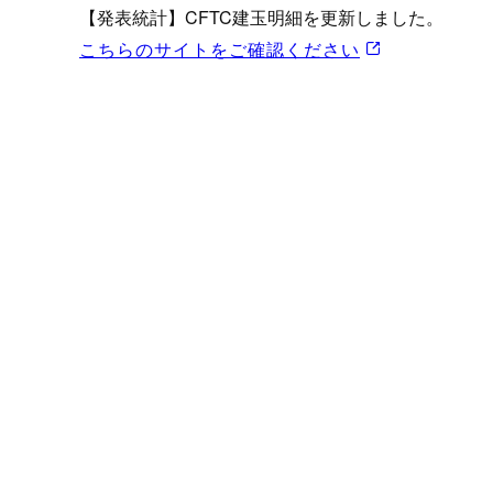
プロモーション（オンライ
【発表統計】CFTC建玉明細を更新しました。
発表統計
こちらのサイトをご確認ください
CFTC建玉明細
原油・石油