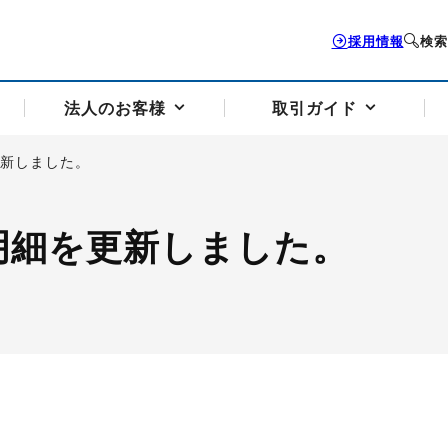
採用情報
検索
法人のお客様
取引ガイド
更新しました。
お客様サポートトップ
個人のお客様トップ
法人のお客様トップ
取引ガイドトップ
会社案内トップ
明細を更新しました。
歴史・沿革
組織図
本支店案内
採用情報
トソリューション
せフォーム
の説明
アドバイザーブログ更新情報
取引期限と証拠金について
法人お問い合わせフォーム
電力価格リスクマネジメントソリューション
岡地メール会員
VaR証拠金の仕組み
岡地メール会員お申し込み
投資アドバイザー コ
取引する銘
リ
トレーディングツール（ISV）
細
パラジウム
サービス案内
CME原油等指数
ドバイ原油
バージガソリン
バージ灯
）
SS3）
ゴム（TSR20）
ゴム（上海天然ゴム）
とうもろこし
一般大
相場勉強会【個別相談会（東京）】
納会日・受渡日一覧
祝日取引
諸規定・マニュアル
つの理由
オアシスの便利な機能
サービス案内
お取引の流れ
Q&A
バ