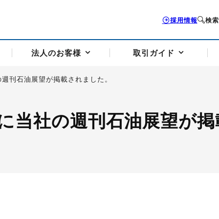
採用情報
検索
法人のお客様
取引ガイド
の週刊石油展望が掲載されました。
お客様サポートトップ
個人のお客様トップ
法人のお客様トップ
取引ガイドトップ
会社案内トップ
に当社の週刊石油展望が掲
歴史・沿革
組織図
本支店案内
採用情報
トソリューション
せフォーム
の説明
アドバイザーブログ更新情報
取引期限と証拠金について
法人お問い合わせフォーム
電力価格リスクマネジメントソリューション
岡地メール会員
VaR証拠金の仕組み
岡地メール会員お申し込み
投資アドバイザー コ
取引する銘
リ
トレーディングツール（ISV）
細
パラジウム
サービス案内
CME原油等指数
ドバイ原油
バージガソリン
バージ灯
）
SS3）
ゴム（TSR20）
ゴム（上海天然ゴム）
とうもろこし
一般大
相場勉強会【個別相談会（東京）】
納会日・受渡日一覧
祝日取引
諸規定・マニュアル
つの理由
オアシスの便利な機能
サービス案内
お取引の流れ
Q&A
バ