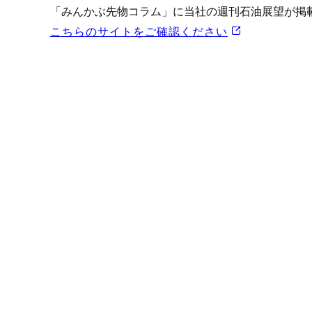
プロモーション（オンライ
「みんかぶ先物コラム」に当社の週刊石油展望が掲
発表統計
こちらのサイトをご確認ください
CFTC建玉明細
原油・石油