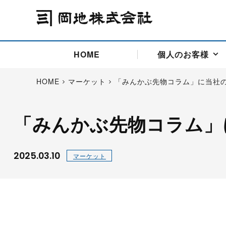
HOME
個人のお客様
HOME
マーケット
「みんかぶ先物コラム」に当社
「みんかぶ先物コラム」
アドバイス取引
国際法人部
商品先物取引の仕組み
お問い合わせ
会社概要
ごあいさつ
お客様相談窓口
商品先物取引とは
主な投資アドバイザー
燃料価格リスクマネジメン
お問い合わ
取引用語
投資
国内先物市場
海外先物市場
2025.03.10
マーケット
サポート・オンライン取引
取扱銘柄一覧
資料請求
アドバイス取引（法人）
セミナー情報
金
サポート・オンラインの詳
金ミニ
銀
白金
白金ミニ
オンライン取引（オアシス
中京ローリー灯油
ゴム（R
ポケットゴールド/プラチナ
東京セミナー
大阪セミナー
オンライン取引
委託者証拠金一覧表
「オアシス」が選ばれる5