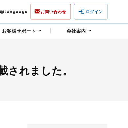
お問い合わせ
ログイン
Language
お客様サポート
会社案内
載されました。
ディスクロージャー
各種重要通知事項
フォーム
ラム
柄を選ぶ
スクヘッジサポート
キャンペーン（アドバイス取引）
資産の保全
先物受渡・物流サポート
税制について
油
LNG（液化天然ガス）
中京ローリーガソリン
豆
小豆
ゴールドスポット
プラチナスポット
リンク集
ーチャル取引
システム稼働状況