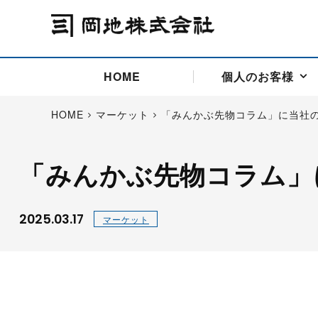
HOME
個人のお客様
HOME
マーケット
「みんかぶ先物コラム」に当社
「みんかぶ先物コラム」
アドバイス取引
国際法人部
商品先物取引の仕組み
お問い合わせ
会社概要
ごあいさつ
お客様相談窓口
商品先物取引とは
主な投資アドバイザー
燃料価格リスクマネジメン
お問い合わ
取引用語
投資
国内先物市場
海外先物市場
2025.03.17
マーケット
サポート・オンライン取引
取扱銘柄一覧
資料請求
アドバイス取引（法人）
セミナー情報
金
サポート・オンラインの詳
金ミニ
銀
白金
白金ミニ
オンライン取引（オアシス
中京ローリー灯油
ゴム（R
ポケットゴールド/プラチナ
東京セミナー
大阪セミナー
オンライン取引
委託者証拠金一覧表
「オアシス」が選ばれる5