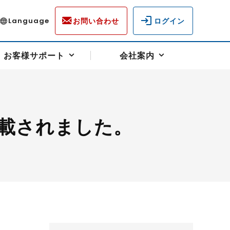
お問い合わせ
ログイン
Language
お客様サポート
会社案内
載されました。
ディスクロージャー
各種重要通知事項
フォーム
ラム
柄を選ぶ
スクヘッジサポート
キャンペーン（アドバイス取引）
資産の保全
先物受渡・物流サポート
税制について
油
LNG（液化天然ガス）
中京ローリーガソリン
豆
小豆
ゴールドスポット
プラチナスポット
リンク集
ーチャル取引
システム稼働状況