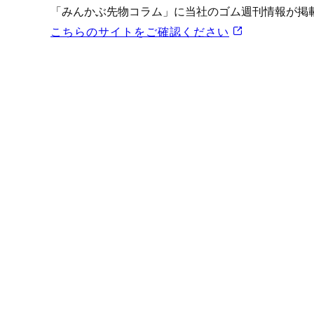
プロモーション（オンライ
「みんかぶ先物コラム」に当社のゴム週刊情報が掲
発表統計
こちらのサイトをご確認ください
CFTC建玉明細
原油・石油