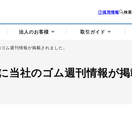
採用情報
検索
法人のお客様
取引ガイド
のゴム週刊情報が掲載されました。
お客様サポートトップ
個人のお客様トップ
法人のお客様トップ
取引ガイドトップ
会社案内トップ
に当社のゴム週刊情報が掲
歴史・沿革
組織図
本支店案内
採用情報
トソリューション
せフォーム
の説明
アドバイザーブログ更新情報
取引期限と証拠金について
法人お問い合わせフォーム
電力価格リスクマネジメントソリューション
岡地メール会員
VaR証拠金の仕組み
岡地メール会員お申し込み
投資アドバイザー コ
取引する銘
リ
トレーディングツール（ISV）
細
パラジウム
サービス案内
CME原油等指数
ドバイ原油
バージガソリン
バージ灯
）
SS3）
ゴム（TSR20）
ゴム（上海天然ゴム）
とうもろこし
一般大
相場勉強会【個別相談会（東京）】
納会日・受渡日一覧
祝日取引
諸規定・マニュアル
つの理由
オアシスの便利な機能
サービス案内
お取引の流れ
Q&A
バ