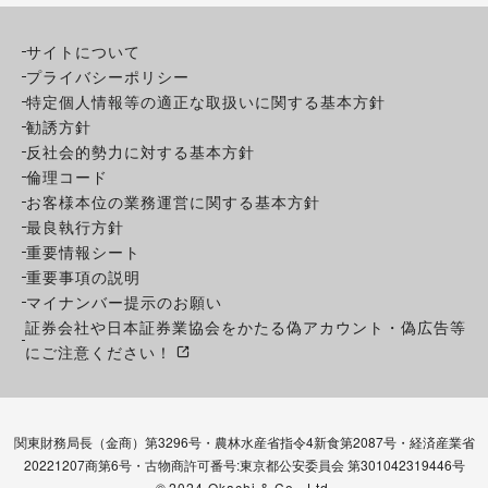
サイトについて
プライバシーポリシー
特定個人情報等の適正な取扱いに関する基本方針
勧誘方針
反社会的勢力に対する基本方針
倫理コード
お客様本位の業務運営に関する基本方針
最良執行方針
重要情報シート
重要事項の説明
マイナンバー提示のお願い
証券会社や日本証券業協会をかたる偽アカウント・偽広告等
にご注意ください！
関東財務局長（金商）第3296号・農林水産省指令4新食第2087号・経済産業省
20221207商第6号・古物商許可番号:東京都公安委員会 第301042319446号
©
2024 Okachi & Co., Ltd.