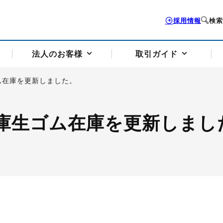
採用情報
検索
法人のお客様
取引ガイド
ム在庫を更新しました。
お客様サポートトップ
個人のお客様トップ
法人のお客様トップ
取引ガイドトップ
会社案内トップ
庫生ゴム在庫を更新しまし
歴史・沿革
組織図
本支店案内
採用情報
トソリューション
せフォーム
の説明
アドバイザーブログ更新情報
取引期限と証拠金について
法人お問い合わせフォーム
電力価格リスクマネジメントソリューション
岡地メール会員
VaR証拠金の仕組み
岡地メール会員お申し込み
投資アドバイザー コ
取引する銘
リ
トレーディングツール（ISV）
細
パラジウム
サービス案内
CME原油等指数
ドバイ原油
バージガソリン
バージ灯
）
SS3）
ゴム（TSR20）
ゴム（上海天然ゴム）
とうもろこし
一般大
相場勉強会【個別相談会（東京）】
納会日・受渡日一覧
祝日取引
諸規定・マニュアル
つの理由
オアシスの便利な機能
サービス案内
お取引の流れ
Q&A
バ