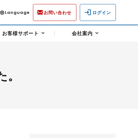
お問い合わせ
ログイン
Language
お客様サポート
会社案内
た。
ディスクロージャー
各種重要通知事項
フォーム
ラム
柄を選ぶ
スクヘッジサポート
キャンペーン（アドバイス取引）
資産の保全
先物受渡・物流サポート
税制について
油
LNG（液化天然ガス）
中京ローリーガソリン
豆
小豆
ゴールドスポット
プラチナスポット
リンク集
ーチャル取引
システム稼働状況