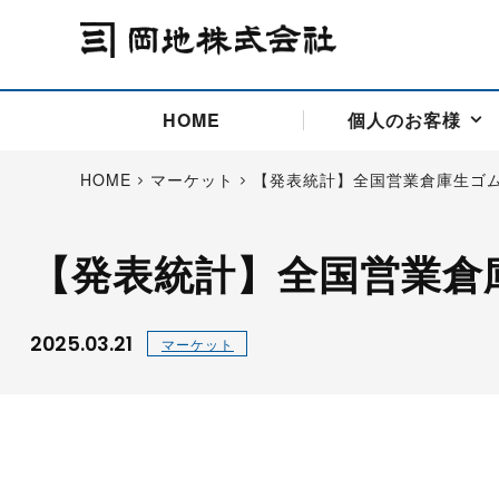
HOME
個人のお客様
HOME
マーケット
【発表統計】全国営業倉庫生ゴ
【発表統計】全国営業倉
アドバイス取引
国際法人部
商品先物取引の仕組み
お問い合わせ
会社概要
ごあいさつ
お客様相談窓口
商品先物取引とは
主な投資アドバイザー
燃料価格リスクマネジメン
お問い合わ
取引用語
投資
国内先物市場
海外先物市場
2025.03.21
マーケット
サポート・オンライン取引
取扱銘柄一覧
資料請求
アドバイス取引（法人）
セミナー情報
金
サポート・オンラインの詳
金ミニ
銀
白金
白金ミニ
オンライン取引（オアシス
中京ローリー灯油
ゴム（R
ポケットゴールド/プラチナ
東京セミナー
大阪セミナー
オンライン取引
委託者証拠金一覧表
「オアシス」が選ばれる5