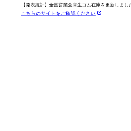
プロモーション（オンライ
【発表統計】全国営業倉庫生ゴム在庫を更新しまし
発表統計
こちらのサイトをご確認ください
CFTC建玉明細
原油・石油