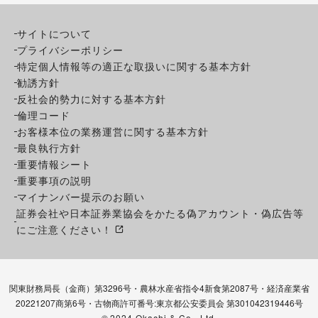
サイトについて
プライバシーポリシー
特定個人情報等の適正な取扱いに関する基本方針
勧誘方針
反社会的勢力に対する基本方針
倫理コード
お客様本位の業務運営に関する基本方針
最良執行方針
重要情報シート
重要事項の説明
マイナンバー提示のお願い
証券会社や日本証券業協会をかたる偽アカウント・偽広告等
にご注意ください！
関東財務局長（金商）第3296号・農林水産省指令4新食第2087号・経済産業省
20221207商第6号・古物商許可番号:東京都公安委員会 第301042319446号
©
2024 Okachi & Co., Ltd.