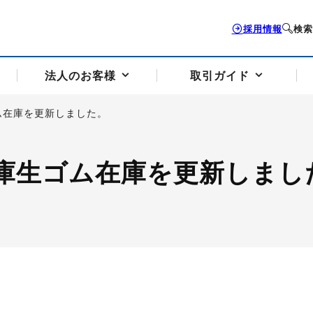
採用情報
検索
法人のお客様
取引ガイド
ム在庫を更新しました。
お客様サポートトップ
個人のお客様トップ
法人のお客様トップ
取引ガイドトップ
会社案内トップ
庫生ゴム在庫を更新しまし
歴史・沿革
組織図
本支店案内
採用情報
トソリューション
せフォーム
の説明
アドバイザーブログ更新情報
取引期限と証拠金について
法人お問い合わせフォーム
電力価格リスクマネジメントソリューション
岡地メール会員
VaR証拠金の仕組み
岡地メール会員お申し込み
投資アドバイザー コ
取引する銘
リ
トレーディングツール（ISV）
細
パラジウム
サービス案内
CME原油等指数
ドバイ原油
バージガソリン
バージ灯
）
SS3）
ゴム（TSR20）
ゴム（上海天然ゴム）
とうもろこし
一般大
相場勉強会【個別相談会（東京）】
納会日・受渡日一覧
祝日取引
諸規定・マニュアル
つの理由
オアシスの便利な機能
サービス案内
お取引の流れ
Q&A
バ