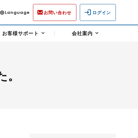
お問い合わせ
ログイン
Language
お客様サポート
会社案内
た。
ディスクロージャー
各種重要通知事項
フォーム
ラム
柄を選ぶ
スクヘッジサポート
キャンペーン（アドバイス取引）
資産の保全
先物受渡・物流サポート
税制について
油
LNG（液化天然ガス）
中京ローリーガソリン
豆
小豆
ゴールドスポット
プラチナスポット
リンク集
ーチャル取引
システム稼働状況