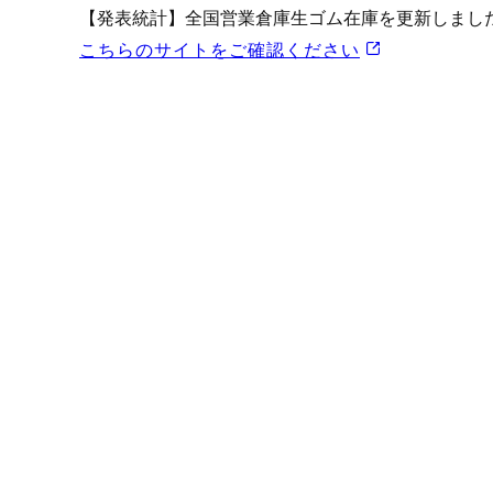
プロモーション（オンライ
【発表統計】全国営業倉庫生ゴム在庫を更新しまし
発表統計
こちらのサイトをご確認ください
CFTC建玉明細
原油・石油