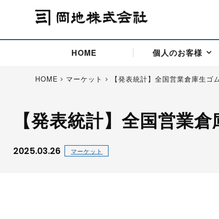
HOME
個人のお客様
HOME
マーケット
【発表統計】全国営業倉庫生ゴ
【発表統計】全国営業倉
アドバイス取引
国際法人部
商品先物取引の仕組み
お問い合わせ
会社概要
ごあいさつ
お客様相談窓口
商品先物取引とは
主な投資アドバイザー
燃料価格リスクマネジメン
お問い合わ
取引用語
投資
国内先物市場
海外先物市場
2025.03.26
マーケット
サポート・オンライン取引
取扱銘柄一覧
資料請求
アドバイス取引（法人）
セミナー情報
金
サポート・オンラインの詳
金ミニ
銀
白金
白金ミニ
オンライン取引（オアシス
中京ローリー灯油
ゴム（R
ポケットゴールド/プラチナ
東京セミナー
大阪セミナー
オンライン取引
委託者証拠金一覧表
「オアシス」が選ばれる5