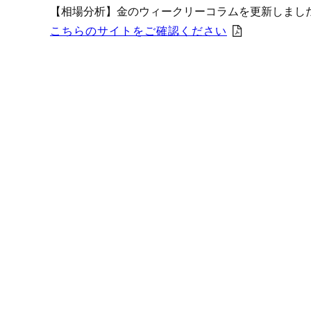
プロモーション（オンライ
【相場分析】金のウィークリーコラムを更新しまし
発表統計
こちらのサイトをご確認ください
CFTC建玉明細
原油・石油