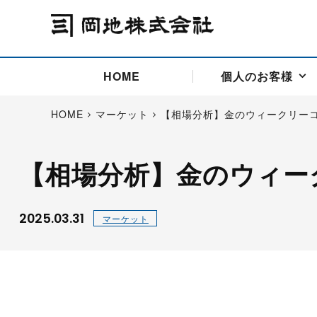
HOME
個人のお客様
HOME
マーケット
【相場分析】金のウィークリー
【相場分析】金のウィー
アドバイス取引
国際法人部
商品先物取引の仕組み
お問い合わせ
会社概要
ごあいさつ
お客様相談窓口
商品先物取引とは
主な投資アドバイザー
燃料価格リスクマネジメン
お問い合わ
取引用語
投資
国内先物市場
海外先物市場
2025.03.31
マーケット
サポート・オンライン取引
取扱銘柄一覧
資料請求
アドバイス取引（法人）
セミナー情報
金
サポート・オンラインの詳
金ミニ
銀
白金
白金ミニ
オンライン取引（オアシス
中京ローリー灯油
ゴム（R
ポケットゴールド/プラチナ
東京セミナー
大阪セミナー
オンライン取引
委託者証拠金一覧表
「オアシス」が選ばれる5