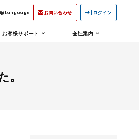
お問い合わせ
ログイン
Language
お客様サポート
会社案内
た。
ディスクロージャー
各種重要通知事項
フォーム
ラム
柄を選ぶ
スクヘッジサポート
キャンペーン（アドバイス取引）
資産の保全
先物受渡・物流サポート
税制について
油
LNG（液化天然ガス）
中京ローリーガソリン
豆
小豆
ゴールドスポット
プラチナスポット
リンク集
ーチャル取引
システム稼働状況