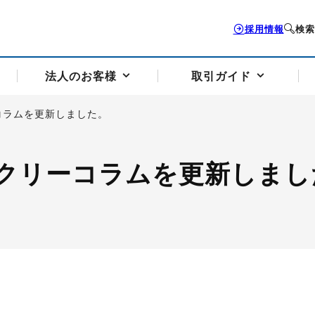
採用情報
検索
法人のお客様
取引ガイド
コラムを更新しました。
お客様サポートトップ
個人のお客様トップ
法人のお客様トップ
取引ガイドトップ
会社案内トップ
クリーコラムを更新しまし
歴史・沿革
組織図
本支店案内
採用情報
トソリューション
せフォーム
の説明
アドバイザーブログ更新情報
取引期限と証拠金について
法人お問い合わせフォーム
電力価格リスクマネジメントソリューション
岡地メール会員
VaR証拠金の仕組み
岡地メール会員お申し込み
投資アドバイザー コ
取引する銘
リ
トレーディングツール（ISV）
細
パラジウム
サービス案内
CME原油等指数
ドバイ原油
バージガソリン
バージ灯
）
SS3）
ゴム（TSR20）
ゴム（上海天然ゴム）
とうもろこし
一般大
相場勉強会【個別相談会（東京）】
納会日・受渡日一覧
祝日取引
諸規定・マニュアル
つの理由
オアシスの便利な機能
サービス案内
お取引の流れ
Q&A
バ