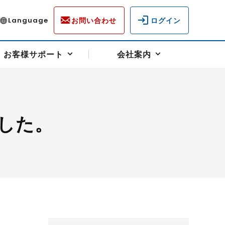
お問い合わせ
ログイン
Language
お客様サポート
会社案内
した。
ディスクロージャー
各種重要通知事項
フォーム
ラム
柄を選ぶ
スクヘッジサポート
キャンペーン（アドバイス取引）
資産の保全
先物受渡・物流サポート
税制について
油
LNG（液化天然ガス）
中京ローリーガソリン
豆
小豆
ゴールドスポット
プラチナスポット
リンク集
ーチャル取引
システム稼働状況