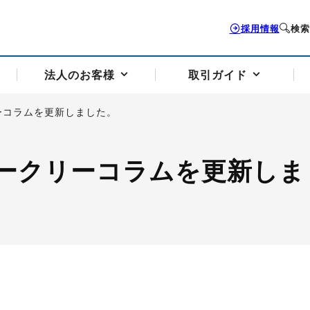
採用情報
検索
法人のお客様
取引ガイド
ーコラムを更新しました。
お客様サポートトップ
個人のお客様トップ
法人のお客様トップ
取引ガイドトップ
会社案内トップ
ークリーコラムを更新しま
歴史・沿革
組織図
本支店案内
採用情報
トソリューション
せフォーム
の説明
アドバイザーブログ更新情報
取引期限と証拠金について
法人お問い合わせフォーム
電力価格リスクマネジメントソリューション
岡地メール会員
VaR証拠金の仕組み
岡地メール会員お申し込み
投資アドバイザー コ
取引する銘
リ
トレーディングツール（ISV）
細
パラジウム
サービス案内
CME原油等指数
ドバイ原油
バージガソリン
バージ灯
）
SS3）
ゴム（TSR20）
ゴム（上海天然ゴム）
とうもろこし
一般大
相場勉強会【個別相談会（東京）】
納会日・受渡日一覧
祝日取引
諸規定・マニュアル
つの理由
オアシスの便利な機能
サービス案内
お取引の流れ
Q&A
バ