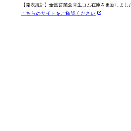
プロモーション（オンライ
【発表統計】全国営業倉庫生ゴム在庫を更新しまし
発表統計
こちらのサイトをご確認ください
CFTC建玉明細
原油・石油