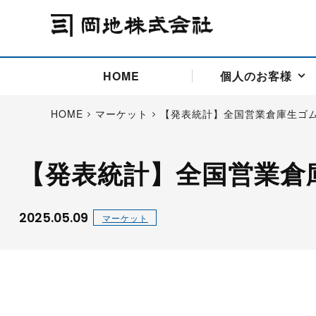
HOME
個人のお客様
HOME
マーケット
【発表統計】全国営業倉庫生ゴ
【発表統計】全国営業倉
アドバイス取引
国際法人部
商品先物取引の仕組み
お問い合わせ
会社概要
ごあいさつ
お客様相談窓口
商品先物取引とは
主な投資アドバイザー
燃料価格リスクマネジメン
お問い合わ
取引用語
投資
国内先物市場
海外先物市場
2025.05.09
マーケット
サポート・オンライン取引
取扱銘柄一覧
資料請求
アドバイス取引（法人）
セミナー情報
金
サポート・オンラインの詳
金ミニ
銀
白金
白金ミニ
オンライン取引（オアシス
中京ローリー灯油
ゴム（R
ポケットゴールド/プラチナ
東京セミナー
大阪セミナー
オンライン取引
委託者証拠金一覧表
「オアシス」が選ばれる5