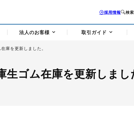
採用情報
検索
法人のお客様
取引ガイド
ム在庫を更新しました。
お客様サポートトップ
個人のお客様トップ
法人のお客様トップ
取引ガイドトップ
会社案内トップ
庫生ゴム在庫を更新しまし
歴史・沿革
組織図
本支店案内
採用情報
トソリューション
せフォーム
の説明
アドバイザーブログ更新情報
取引期限と証拠金について
法人お問い合わせフォーム
電力価格リスクマネジメントソリューション
岡地メール会員
VaR証拠金の仕組み
岡地メール会員お申し込み
投資アドバイザー コ
取引する銘
リ
トレーディングツール（ISV）
細
パラジウム
サービス案内
CME原油等指数
ドバイ原油
バージガソリン
バージ灯
）
SS3）
ゴム（TSR20）
ゴム（上海天然ゴム）
とうもろこし
一般大
相場勉強会【個別相談会（東京）】
納会日・受渡日一覧
祝日取引
諸規定・マニュアル
つの理由
オアシスの便利な機能
サービス案内
お取引の流れ
Q&A
バ