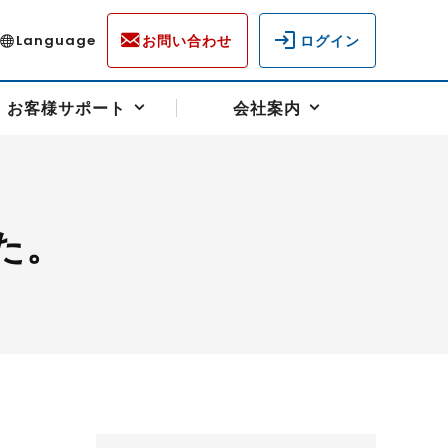
お問い合わせ
ログイン
Language
お客様サポート
会社案内
た。
ディスクロージャー
各種重要通知事項
フォーム
ラム
柄を選ぶ
スクヘッジサポート
キャンペーン（アドバイス取引）
資産の保全
先物受渡・物流サポート
税制について
油
LNG（液化天然ガス）
中京ローリーガソリン
豆
小豆
ゴールドスポット
プラチナスポット
リンク集
ーチャル取引
システム稼働状況