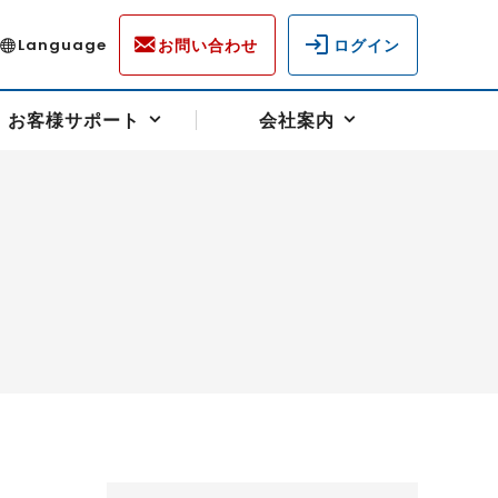
お問い合わせ
ログイン
Language
お客様サポート
会社案内
ディスクロージャー
各種重要通知事項
フォーム
ラム
柄を選ぶ
スクヘッジサポート
キャンペーン（アドバイス取引）
資産の保全
先物受渡・物流サポート
税制について
油
LNG（液化天然ガス）
中京ローリーガソリン
豆
小豆
ゴールドスポット
プラチナスポット
リンク集
ーチャル取引
システム稼働状況