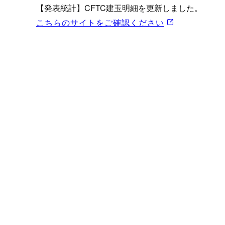
プロモーション（オンライ
【発表統計】CFTC建玉明細を更新しました。
発表統計
こちらのサイトをご確認ください
CFTC建玉明細
原油・石油