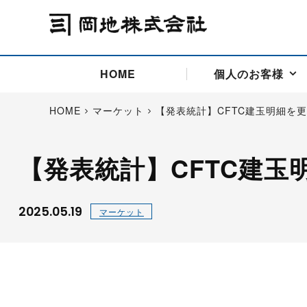
HOME
個人のお客様
HOME
マーケット
【発表統計】CFTC建玉明細を
【発表統計】CFTC建玉
アドバイス取引
国際法人部
商品先物取引の仕組み
お問い合わせ
会社概要
ごあいさつ
お客様相談窓口
商品先物取引とは
主な投資アドバイザー
燃料価格リスクマネジメン
お問い合わ
取引用語
投資
国内先物市場
海外先物市場
2025.05.19
マーケット
サポート・オンライン取引
取扱銘柄一覧
資料請求
アドバイス取引（法人）
セミナー情報
金
サポート・オンラインの詳
金ミニ
銀
白金
白金ミニ
オンライン取引（オアシス
中京ローリー灯油
ゴム（R
ポケットゴールド/プラチナ
東京セミナー
大阪セミナー
オンライン取引
委託者証拠金一覧表
「オアシス」が選ばれる5