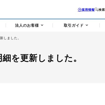
採用情報
検索
法人のお客様
取引ガイド
更新しました。
お客様サポートトップ
個人のお客様トップ
法人のお客様トップ
取引ガイドトップ
会社案内トップ
明細を更新しました。
歴史・沿革
組織図
本支店案内
採用情報
トソリューション
せフォーム
の説明
アドバイザーブログ更新情報
取引期限と証拠金について
法人お問い合わせフォーム
電力価格リスクマネジメントソリューション
岡地メール会員
VaR証拠金の仕組み
岡地メール会員お申し込み
投資アドバイザー コ
取引する銘
リ
トレーディングツール（ISV）
細
パラジウム
サービス案内
CME原油等指数
ドバイ原油
バージガソリン
バージ灯
）
SS3）
ゴム（TSR20）
ゴム（上海天然ゴム）
とうもろこし
一般大
相場勉強会【個別相談会（東京）】
納会日・受渡日一覧
祝日取引
諸規定・マニュアル
つの理由
オアシスの便利な機能
サービス案内
お取引の流れ
Q&A
バ