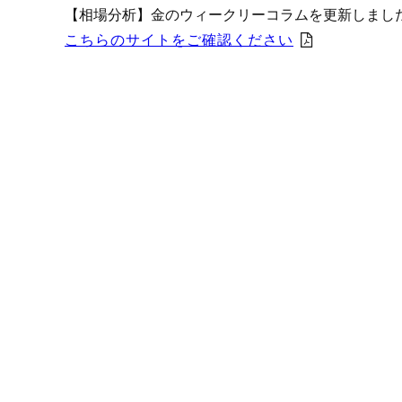
プロモーション（オンライ
【相場分析】金のウィークリーコラムを更新しまし
発表統計
こちらのサイトをご確認ください
CFTC建玉明細
原油・石油