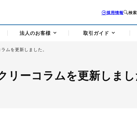
採用情報
検索
法人のお客様
取引ガイド
コラムを更新しました。
お客様サポートトップ
個人のお客様トップ
法人のお客様トップ
取引ガイドトップ
会社案内トップ
クリーコラムを更新しまし
歴史・沿革
組織図
本支店案内
採用情報
トソリューション
せフォーム
の説明
アドバイザーブログ更新情報
取引期限と証拠金について
法人お問い合わせフォーム
電力価格リスクマネジメントソリューション
岡地メール会員
VaR証拠金の仕組み
岡地メール会員お申し込み
投資アドバイザー コ
取引する銘
リ
トレーディングツール（ISV）
細
パラジウム
サービス案内
CME原油等指数
ドバイ原油
バージガソリン
バージ灯
）
SS3）
ゴム（TSR20）
ゴム（上海天然ゴム）
とうもろこし
一般大
相場勉強会【個別相談会（東京）】
納会日・受渡日一覧
祝日取引
諸規定・マニュアル
つの理由
オアシスの便利な機能
サービス案内
お取引の流れ
Q&A
バ