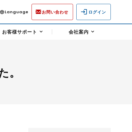
お問い合わせ
ログイン
Language
お客様サポート
会社案内
た。
ディスクロージャー
各種重要通知事項
フォーム
ラム
柄を選ぶ
スクヘッジサポート
キャンペーン（アドバイス取引）
資産の保全
先物受渡・物流サポート
税制について
油
LNG（液化天然ガス）
中京ローリーガソリン
豆
小豆
ゴールドスポット
プラチナスポット
リンク集
ーチャル取引
システム稼働状況