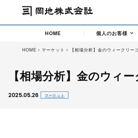
HOME
個人のお客様
HOME
マーケット
【相場分析】金のウィークリー
【相場分析】金のウィー
アドバイス取引
国際法人部
商品先物取引の仕組み
お問い合わせ
会社概要
ごあいさつ
お客様相談窓口
商品先物取引とは
主な投資アドバイザー
燃料価格リスクマネジメン
お問い合わ
取引用語
投資
国内先物市場
海外先物市場
2025.05.26
マーケット
サポート・オンライン取引
取扱銘柄一覧
資料請求
アドバイス取引（法人）
セミナー情報
金
サポート・オンラインの詳
金ミニ
銀
白金
白金ミニ
オンライン取引（オアシス
中京ローリー灯油
ゴム（R
ポケットゴールド/プラチナ
東京セミナー
大阪セミナー
オンライン取引
委託者証拠金一覧表
「オアシス」が選ばれる5