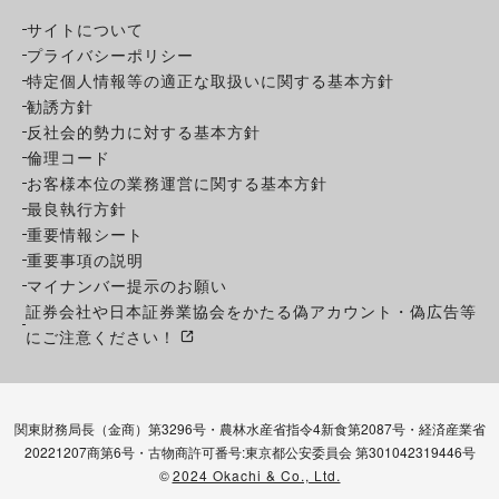
サイトについて
プライバシーポリシー
特定個人情報等の適正な取扱いに関する基本方針
勧誘方針
反社会的勢力に対する基本方針
倫理コード
お客様本位の業務運営に関する基本方針
最良執行方針
重要情報シート
重要事項の説明
マイナンバー提示のお願い
証券会社や日本証券業協会をかたる偽アカウント・偽広告等
にご注意ください！
関東財務局長（金商）第3296号・農林水産省指令4新食第2087号・経済産業省
20221207商第6号・古物商許可番号:東京都公安委員会 第301042319446号
©
2024 Okachi & Co., Ltd.