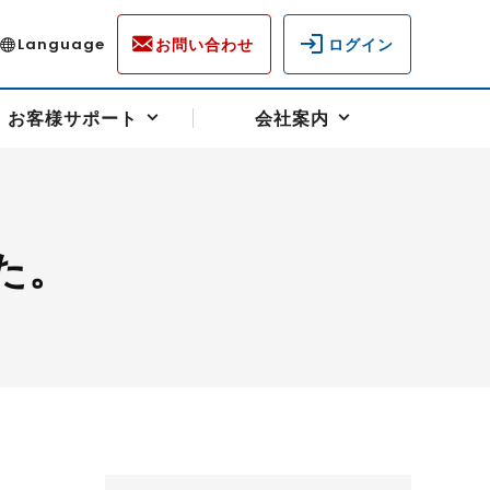
お問い合わせ
ログイン
Language
お客様サポート
会社案内
た。
ディスクロージャー
各種重要通知事項
フォーム
ラム
柄を選ぶ
スクヘッジサポート
キャンペーン（アドバイス取引）
資産の保全
先物受渡・物流サポート
税制について
油
LNG（液化天然ガス）
中京ローリーガソリン
豆
小豆
ゴールドスポット
プラチナスポット
リンク集
ーチャル取引
システム稼働状況