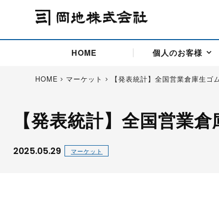
HOME
個人のお客様
HOME
マーケット
【発表統計】全国営業倉庫生ゴ
【発表統計】全国営業倉
アドバイス取引
国際法人部
商品先物取引の仕組み
お問い合わせ
会社概要
ごあいさつ
お客様相談窓口
商品先物取引とは
主な投資アドバイザー
燃料価格リスクマネジメン
お問い合わ
取引用語
投資
国内先物市場
海外先物市場
2025.05.29
マーケット
サポート・オンライン取引
取扱銘柄一覧
資料請求
アドバイス取引（法人）
セミナー情報
金
サポート・オンラインの詳
金ミニ
銀
白金
白金ミニ
オンライン取引（オアシス
中京ローリー灯油
ゴム（R
ポケットゴールド/プラチナ
東京セミナー
大阪セミナー
オンライン取引
委託者証拠金一覧表
「オアシス」が選ばれる5