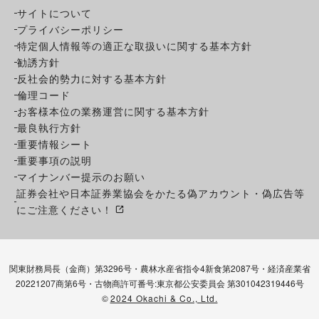
サイトについて
プライバシーポリシー
特定個人情報等の適正な取扱いに関する基本方針
勧誘方針
反社会的勢力に対する基本方針
倫理コード
お客様本位の業務運営に関する基本方針
最良執行方針
重要情報シート
重要事項の説明
マイナンバー提示のお願い
証券会社や日本証券業協会をかたる偽アカウント・偽広告等
にご注意ください！
関東財務局長（金商）第3296号・農林水産省指令4新食第2087号・経済産業省
20221207商第6号・古物商許可番号:東京都公安委員会 第301042319446号
©
2024 Okachi & Co., Ltd.