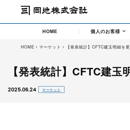
HOME
個人のお客様
HOME
マーケット
【発表統計】CFTC建玉明細を
【発表統計】CFTC建玉
アドバイス取引
国際法人部
商品先物取引の仕組み
お問い合わせ
会社概要
ごあいさつ
お客様相談窓口
商品先物取引とは
主な投資アドバイザー
燃料価格リスクマネジメン
お問い合わ
取引用語
投資
国内先物市場
海外先物市場
2025.06.24
マーケット
サポート・オンライン取引
取扱銘柄一覧
資料請求
アドバイス取引（法人）
セミナー情報
金
サポート・オンラインの詳
金ミニ
銀
白金
白金ミニ
オンライン取引（オアシス
中京ローリー灯油
ゴム（R
ポケットゴールド/プラチナ
東京セミナー
大阪セミナー
オンライン取引
委託者証拠金一覧表
「オアシス」が選ばれる5