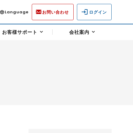
お問い合わせ
ログイン
Language
お客様サポート
会社案内
ディスクロージャー
各種重要通知事項
フォーム
ラム
柄を選ぶ
スクヘッジサポート
キャンペーン（アドバイス取引）
資産の保全
先物受渡・物流サポート
税制について
油
LNG（液化天然ガス）
中京ローリーガソリン
豆
小豆
ゴールドスポット
プラチナスポット
リンク集
ーチャル取引
システム稼働状況