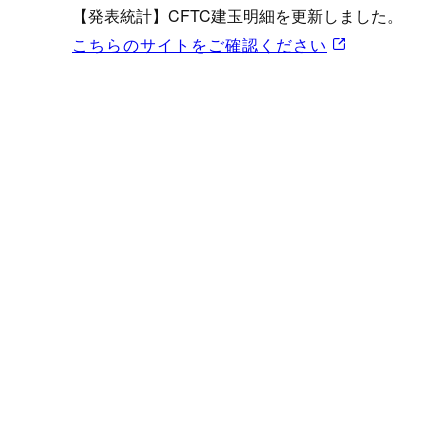
プロモーション（オンライ
【発表統計】CFTC建玉明細を更新しました。
発表統計
こちらのサイトをご確認ください
CFTC建玉明細
原油・石油