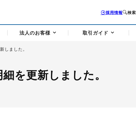
採用情報
検索
法人のお客様
取引ガイド
更新しました。
お客様サポートトップ
個人のお客様トップ
法人のお客様トップ
取引ガイドトップ
会社案内トップ
明細を更新しました。
歴史・沿革
組織図
本支店案内
採用情報
トソリューション
せフォーム
の説明
アドバイザーブログ更新情報
取引期限と証拠金について
法人お問い合わせフォーム
電力価格リスクマネジメントソリューション
岡地メール会員
VaR証拠金の仕組み
岡地メール会員お申し込み
投資アドバイザー コ
取引する銘
リ
トレーディングツール（ISV）
細
パラジウム
サービス案内
CME原油等指数
ドバイ原油
バージガソリン
バージ灯
）
SS3）
ゴム（TSR20）
ゴム（上海天然ゴム）
とうもろこし
一般大
相場勉強会【個別相談会（東京）】
納会日・受渡日一覧
祝日取引
諸規定・マニュアル
つの理由
オアシスの便利な機能
サービス案内
お取引の流れ
Q&A
バ