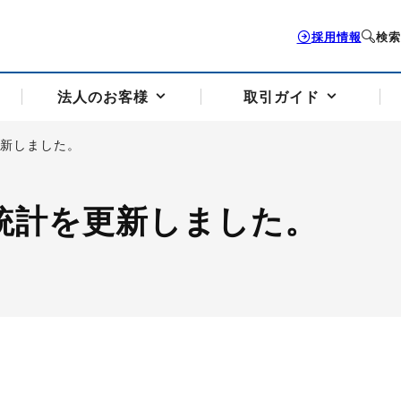
採用情報
検索
法人のお客様
取引ガイド
更新しました。
お客様サポートトップ
個人のお客様トップ
法人のお客様トップ
取引ガイドトップ
会社案内トップ
給統計を更新しました。
歴史・沿革
組織図
本支店案内
採用情報
トソリューション
せフォーム
の説明
アドバイザーブログ更新情報
取引期限と証拠金について
法人お問い合わせフォーム
電力価格リスクマネジメントソリューション
岡地メール会員
VaR証拠金の仕組み
岡地メール会員お申し込み
投資アドバイザー コ
取引する銘
リ
トレーディングツール（ISV）
細
パラジウム
サービス案内
CME原油等指数
ドバイ原油
バージガソリン
バージ灯
）
SS3）
ゴム（TSR20）
ゴム（上海天然ゴム）
とうもろこし
一般大
相場勉強会【個別相談会（東京）】
納会日・受渡日一覧
祝日取引
諸規定・マニュアル
つの理由
オアシスの便利な機能
サービス案内
お取引の流れ
Q&A
バ