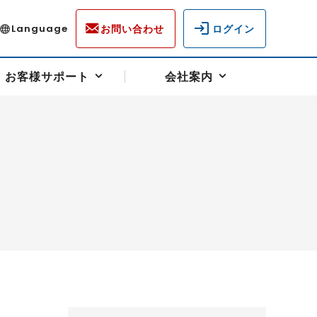
お問い合わせ
ログイン
Language
お客様サポート
会社案内
ディスクロージャー
各種重要通知事項
フォーム
ラム
柄を選ぶ
スクヘッジサポート
キャンペーン（アドバイス取引）
資産の保全
先物受渡・物流サポート
税制について
油
LNG（液化天然ガス）
中京ローリーガソリン
豆
小豆
ゴールドスポット
プラチナスポット
リンク集
ーチャル取引
システム稼働状況