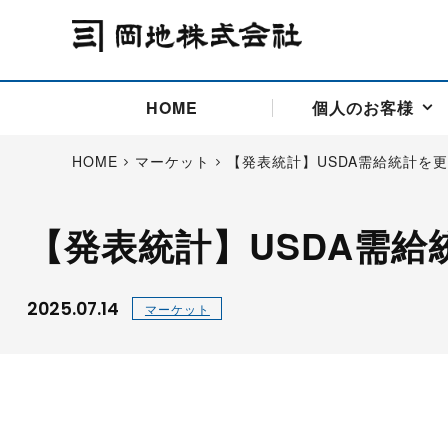
HOME
個人のお客様
HOME
マーケット
【発表統計】USDA需給統計を
【発表統計】USDA需
アドバイス取引
国際法人部
商品先物取引の仕組み
お問い合わせ
会社概要
ごあいさつ
お客様相談窓口
商品先物取引とは
主な投資アドバイザー
燃料価格リスクマネジメン
お問い合わ
取引用語
投資
国内先物市場
海外先物市場
2025.07.14
マーケット
サポート・オンライン取引
取扱銘柄一覧
資料請求
アドバイス取引（法人）
セミナー情報
金
サポート・オンラインの詳
金ミニ
銀
白金
白金ミニ
オンライン取引（オアシス
中京ローリー灯油
ゴム（R
ポケットゴールド/プラチナ
東京セミナー
大阪セミナー
オンライン取引
委託者証拠金一覧表
「オアシス」が選ばれる5