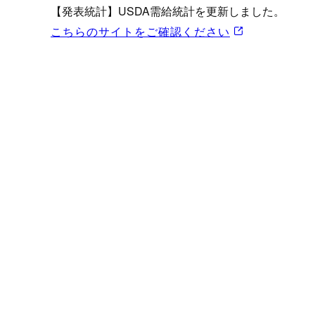
プロモーション（オンライ
【発表統計】USDA需給統計を更新しました。
発表統計
こちらのサイトをご確認ください
CFTC建玉明細
原油・石油