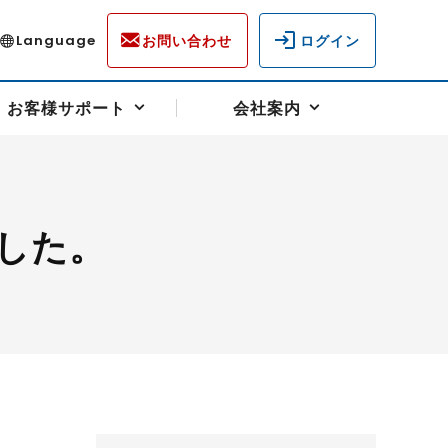
お問い合わせ
ログイン
Language
お客様サポート
会社案内
した。
ディスクロージャー
各種重要通知事項
フォーム
ラム
柄を選ぶ
スクヘッジサポート
キャンペーン（アドバイス取引）
資産の保全
先物受渡・物流サポート
税制について
油
LNG（液化天然ガス）
中京ローリーガソリン
豆
小豆
ゴールドスポット
プラチナスポット
リンク集
ーチャル取引
システム稼働状況