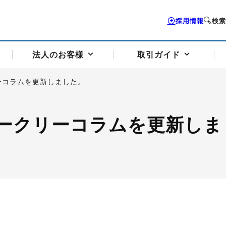
採用情報
検索
法人のお客様
取引ガイド
ーコラムを更新しました。
お客様サポートトップ
個人のお客様トップ
法人のお客様トップ
取引ガイドトップ
会社案内トップ
ークリーコラムを更新しま
歴史・沿革
組織図
本支店案内
採用情報
トソリューション
せフォーム
の説明
アドバイザーブログ更新情報
取引期限と証拠金について
法人お問い合わせフォーム
電力価格リスクマネジメントソリューション
岡地メール会員
VaR証拠金の仕組み
岡地メール会員お申し込み
投資アドバイザー コ
取引する銘
リ
トレーディングツール（ISV）
細
パラジウム
サービス案内
CME原油等指数
ドバイ原油
バージガソリン
バージ灯
）
SS3）
ゴム（TSR20）
ゴム（上海天然ゴム）
とうもろこし
一般大
相場勉強会【個別相談会（東京）】
納会日・受渡日一覧
祝日取引
諸規定・マニュアル
つの理由
オアシスの便利な機能
サービス案内
お取引の流れ
Q&A
バ