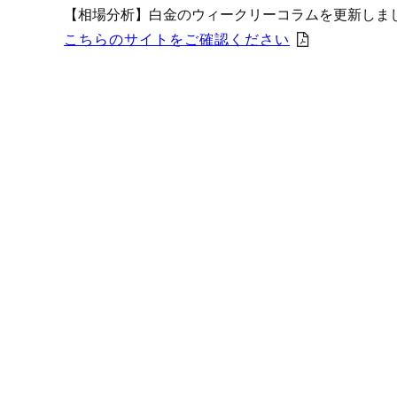
プロモーション（オンライ
【相場分析】白金のウィークリーコラムを更新しま
発表統計
こちらのサイトをご確認ください
CFTC建玉明細
原油・石油