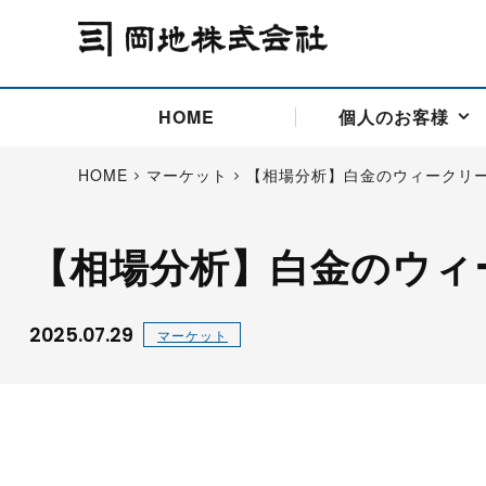
HOME
個人のお客様
HOME
マーケット
【相場分析】白金のウィークリ
【相場分析】白金のウィ
アドバイス取引
国際法人部
商品先物取引の仕組み
お問い合わせ
会社概要
ごあいさつ
お客様相談窓口
商品先物取引とは
主な投資アドバイザー
燃料価格リスクマネジメン
お問い合わ
取引用語
投資
国内先物市場
海外先物市場
2025.07.29
マーケット
サポート・オンライン取引
取扱銘柄一覧
資料請求
アドバイス取引（法人）
セミナー情報
金
サポート・オンラインの詳
金ミニ
銀
白金
白金ミニ
オンライン取引（オアシス
中京ローリー灯油
ゴム（R
ポケットゴールド/プラチナ
東京セミナー
大阪セミナー
オンライン取引
委託者証拠金一覧表
「オアシス」が選ばれる5