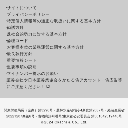
サイトについて
プライバシーポリシー
特定個人情報等の適正な取扱いに関する基本方針
勧誘方針
反社会的勢力に対する基本方針
倫理コード
お客様本位の業務運営に関する基本方針
最良執行方針
重要情報シート
重要事項の説明
マイナンバー提示のお願い
証券会社や日本証券業協会をかたる偽アカウント・偽広告等
にご注意ください！
関東財務局長（金商）第3296号・農林水産省指令4新食第2087号・経済産業省
20221207商第6号・古物商許可番号:東京都公安委員会 第301042319446号
©
2024 Okachi & Co., Ltd.