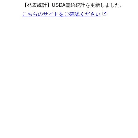
プロモーション（オンライ
【発表統計】USDA需給統計を更新しました。
発表統計
こちらのサイトをご確認ください
CFTC建玉明細
原油・石油