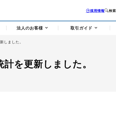
採用情報
検索
法人のお客様
取引ガイド
更新しました。
お客様サポートトップ
個人のお客様トップ
法人のお客様トップ
取引ガイドトップ
会社案内トップ
給統計を更新しました。
歴史・沿革
組織図
本支店案内
採用情報
トソリューション
せフォーム
の説明
アドバイザーブログ更新情報
取引期限と証拠金について
法人お問い合わせフォーム
電力価格リスクマネジメントソリューション
岡地メール会員
VaR証拠金の仕組み
岡地メール会員お申し込み
投資アドバイザー コ
取引する銘
リ
トレーディングツール（ISV）
細
パラジウム
サービス案内
CME原油等指数
ドバイ原油
バージガソリン
バージ灯
）
SS3）
ゴム（TSR20）
ゴム（上海天然ゴム）
とうもろこし
一般大
相場勉強会【個別相談会（東京）】
納会日・受渡日一覧
祝日取引
諸規定・マニュアル
つの理由
オアシスの便利な機能
サービス案内
お取引の流れ
Q&A
バ