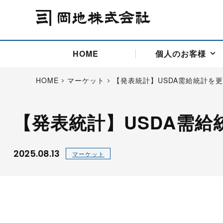
HOME
個人のお客様
HOME
マーケット
【発表統計】USDA需給統計を
【発表統計】USDA需
アドバイス取引
国際法人部
商品先物取引の仕組み
お問い合わせ
会社概要
ごあいさつ
お客様相談窓口
商品先物取引とは
主な投資アドバイザー
燃料価格リスクマネジメン
お問い合わ
取引用語
投資
国内先物市場
海外先物市場
2025.08.13
マーケット
サポート・オンライン取引
取扱銘柄一覧
資料請求
アドバイス取引（法人）
セミナー情報
金
サポート・オンラインの詳
金ミニ
銀
白金
白金ミニ
オンライン取引（オアシス
中京ローリー灯油
ゴム（R
ポケットゴールド/プラチナ
東京セミナー
大阪セミナー
オンライン取引
委託者証拠金一覧表
「オアシス」が選ばれる5