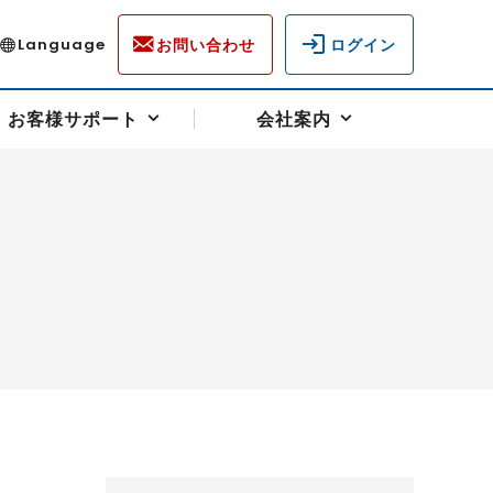
お問い合わせ
ログイン
Language
お客様サポート
会社案内
ディスクロージャー
各種重要通知事項
フォーム
ラム
柄を選ぶ
スクヘッジサポート
キャンペーン（アドバイス取引）
資産の保全
先物受渡・物流サポート
税制について
油
LNG（液化天然ガス）
中京ローリーガソリン
豆
小豆
ゴールドスポット
プラチナスポット
リンク集
ーチャル取引
システム稼働状況