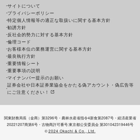
サイトについて
プライバシーポリシー
特定個人情報等の適正な取扱いに関する基本方針
勧誘方針
反社会的勢力に対する基本方針
倫理コード
お客様本位の業務運営に関する基本方針
最良執行方針
重要情報シート
重要事項の説明
マイナンバー提示のお願い
証券会社や日本証券業協会をかたる偽アカウント・偽広告等
にご注意ください！
関東財務局長（金商）第3296号・農林水産省指令4新食第2087号・経済産業省
20221207商第6号・古物商許可番号:東京都公安委員会 第301042319446号
©
2024 Okachi & Co., Ltd.