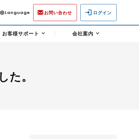
お問い合わせ
ログイン
Language
お客様サポート
会社案内
した。
ディスクロージャー
各種重要通知事項
フォーム
ラム
柄を選ぶ
スクヘッジサポート
キャンペーン（アドバイス取引）
資産の保全
先物受渡・物流サポート
税制について
油
LNG（液化天然ガス）
中京ローリーガソリン
豆
小豆
ゴールドスポット
プラチナスポット
リンク集
ーチャル取引
システム稼働状況