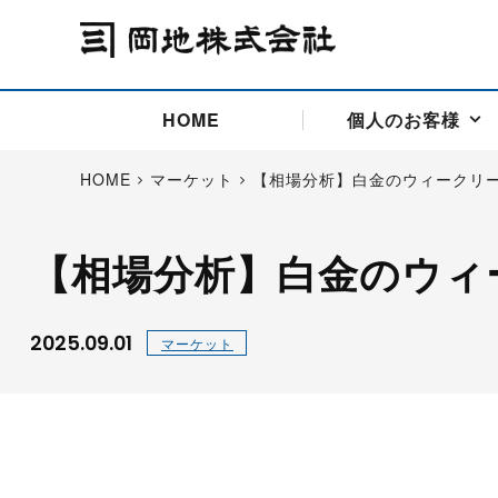
HOME
個人のお客様
HOME
マーケット
【相場分析】白金のウィークリ
【相場分析】白金のウィ
アドバイス取引
国際法人部
商品先物取引の仕組み
お問い合わせ
会社概要
ごあいさつ
お客様相談窓口
商品先物取引とは
主な投資アドバイザー
燃料価格リスクマネジメン
お問い合わ
取引用語
投資
国内先物市場
海外先物市場
2025.09.01
マーケット
サポート・オンライン取引
取扱銘柄一覧
資料請求
アドバイス取引（法人）
セミナー情報
金
サポート・オンラインの詳
金ミニ
銀
白金
白金ミニ
オンライン取引（オアシス
中京ローリー灯油
ゴム（R
ポケットゴールド/プラチナ
東京セミナー
大阪セミナー
オンライン取引
委託者証拠金一覧表
「オアシス」が選ばれる5