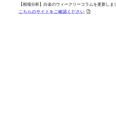
プロモーション（オンライ
【相場分析】白金のウィークリーコラムを更新しま
発表統計
こちらのサイトをご確認ください
CFTC建玉明細
原油・石油