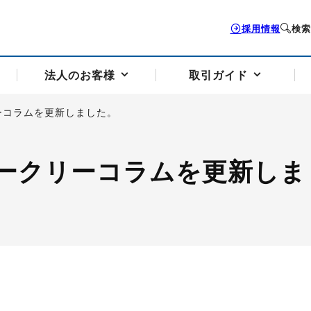
採用情報
検索
法人のお客様
取引ガイド
ーコラムを更新しました。
お客様サポートトップ
個人のお客様トップ
法人のお客様トップ
取引ガイドトップ
会社案内トップ
ークリーコラムを更新しま
歴史・沿革
組織図
本支店案内
採用情報
トソリューション
せフォーム
の説明
アドバイザーブログ更新情報
取引期限と証拠金について
法人お問い合わせフォーム
電力価格リスクマネジメントソリューション
岡地メール会員
VaR証拠金の仕組み
岡地メール会員お申し込み
投資アドバイザー コ
取引する銘
リ
トレーディングツール（ISV）
細
パラジウム
サービス案内
CME原油等指数
ドバイ原油
バージガソリン
バージ灯
）
SS3）
ゴム（TSR20）
ゴム（上海天然ゴム）
とうもろこし
一般大
相場勉強会【個別相談会（東京）】
納会日・受渡日一覧
祝日取引
諸規定・マニュアル
つの理由
オアシスの便利な機能
サービス案内
お取引の流れ
Q&A
バ