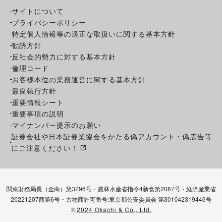
サイトについて
プライバシーポリシー
特定個人情報等の適正な取扱いに関する基本方針
勧誘方針
反社会的勢力に対する基本方針
倫理コード
お客様本位の業務運営に関する基本方針
最良執行方針
重要情報シート
重要事項の説明
マイナンバー提示のお願い
証券会社や日本証券業協会をかたる偽アカウント・偽広告等
にご注意ください！
関東財務局長（金商）第3296号・農林水産省指令4新食第2087号・経済産業省
20221207商第6号・古物商許可番号:東京都公安委員会 第301042319446号
©
2024 Okachi & Co., Ltd.