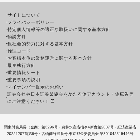
サイトについて
プライバシーポリシー
特定個人情報等の適正な取扱いに関する基本方針
勧誘方針
反社会的勢力に対する基本方針
倫理コード
お客様本位の業務運営に関する基本方針
最良執行方針
重要情報シート
重要事項の説明
マイナンバー提示のお願い
証券会社や日本証券業協会をかたる偽アカウント・偽広告等
にご注意ください！
関東財務局長（金商）第3296号・農林水産省指令4新食第2087号・経済産業省
20221207商第6号・古物商許可番号:東京都公安委員会 第301042319446号
©
2024 Okachi & Co., Ltd.