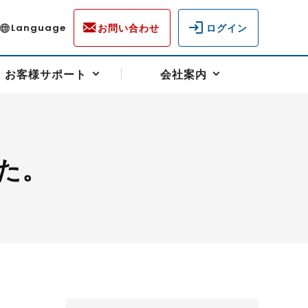
お問い合わせ
ログイン
Language
お客様サポート
会社案内
た。
ディスクロージャー
各種重要通知事項
フォーム
ラム
柄を選ぶ
スクヘッジサポート
キャンペーン（アドバイス取引）
資産の保全
先物受渡・物流サポート
税制について
油
LNG（液化天然ガス）
中京ローリーガソリン
豆
小豆
ゴールドスポット
プラチナスポット
リンク集
ーチャル取引
システム稼働状況