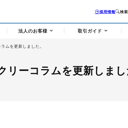
採用情報
検索
法人のお客様
取引ガイド
コラムを更新しました。
お客様サポートトップ
個人のお客様トップ
法人のお客様トップ
取引ガイドトップ
会社案内トップ
クリーコラムを更新しまし
歴史・沿革
組織図
本支店案内
採用情報
トソリューション
せフォーム
の説明
アドバイザーブログ更新情報
取引期限と証拠金について
法人お問い合わせフォーム
電力価格リスクマネジメントソリューション
岡地メール会員
VaR証拠金の仕組み
岡地メール会員お申し込み
投資アドバイザー コ
取引する銘
リ
トレーディングツール（ISV）
細
パラジウム
サービス案内
CME原油等指数
ドバイ原油
バージガソリン
バージ灯
）
SS3）
ゴム（TSR20）
ゴム（上海天然ゴム）
とうもろこし
一般大
相場勉強会【個別相談会（東京）】
納会日・受渡日一覧
祝日取引
諸規定・マニュアル
つの理由
オアシスの便利な機能
サービス案内
お取引の流れ
Q&A
バ