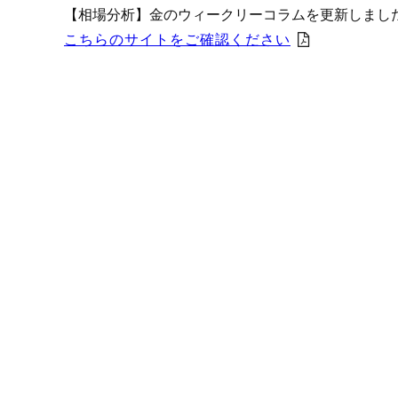
プロモーション（オンライ
【相場分析】金のウィークリーコラムを更新しまし
発表統計
こちらのサイトをご確認ください
CFTC建玉明細
原油・石油