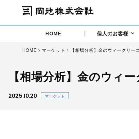
HOME
個人のお客様
HOME
マーケット
【相場分析】金のウィークリー
【相場分析】金のウィー
アドバイス取引
国際法人部
商品先物取引の仕組み
お問い合わせ
会社概要
ごあいさつ
お客様相談窓口
商品先物取引とは
主な投資アドバイザー
燃料価格リスクマネジメン
お問い合わ
取引用語
投資
国内先物市場
海外先物市場
2025.10.20
マーケット
サポート・オンライン取引
取扱銘柄一覧
資料請求
アドバイス取引（法人）
セミナー情報
金
サポート・オンラインの詳
金ミニ
銀
白金
白金ミニ
オンライン取引（オアシス
中京ローリー灯油
ゴム（R
ポケットゴールド/プラチナ
東京セミナー
大阪セミナー
オンライン取引
委託者証拠金一覧表
「オアシス」が選ばれる5