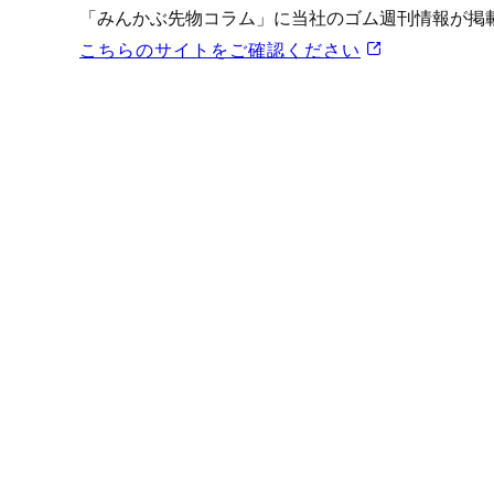
プロモーション（オンライ
「みんかぶ先物コラム」に当社のゴム週刊情報が掲
発表統計
こちらのサイトをご確認ください
CFTC建玉明細
原油・石油