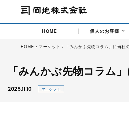
HOME
個人のお客様
HOME
マーケット
「みんかぶ先物コラム」に当社
「みんかぶ先物コラム」
アドバイス取引
国際法人部
商品先物取引の仕組み
お問い合わせ
会社概要
ごあいさつ
お客様相談窓口
商品先物取引とは
主な投資アドバイザー
燃料価格リスクマネジメン
お問い合わ
取引用語
投資
国内先物市場
海外先物市場
2025.11.10
マーケット
サポート・オンライン取引
取扱銘柄一覧
資料請求
アドバイス取引（法人）
セミナー情報
金
サポート・オンラインの詳
金ミニ
銀
白金
白金ミニ
オンライン取引（オアシス
中京ローリー灯油
ゴム（R
ポケットゴールド/プラチナ
東京セミナー
大阪セミナー
オンライン取引
委託者証拠金一覧表
「オアシス」が選ばれる5