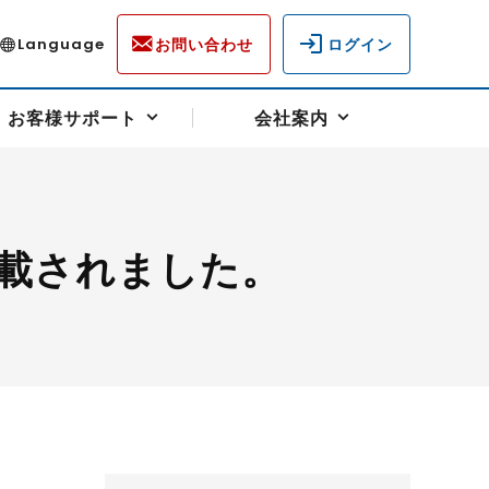
お問い合わせ
ログイン
Language
お客様サポート
会社案内
載されました。
ディスクロージャー
各種重要通知事項
フォーム
ラム
柄を選ぶ
スクヘッジサポート
キャンペーン（アドバイス取引）
資産の保全
先物受渡・物流サポート
税制について
油
LNG（液化天然ガス）
中京ローリーガソリン
豆
小豆
ゴールドスポット
プラチナスポット
リンク集
ーチャル取引
システム稼働状況