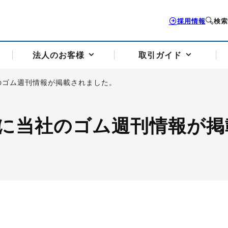
採用情報
検索
法人のお客様
取引ガイド
のゴム週刊情報が掲載されました。
お客様サポートトップ
個人のお客様トップ
法人のお客様トップ
取引ガイドトップ
会社案内トップ
に当社のゴム週刊情報が掲
歴史・沿革
組織図
本支店案内
採用情報
トソリューション
せフォーム
の説明
アドバイザーブログ更新情報
取引期限と証拠金について
法人お問い合わせフォーム
電力価格リスクマネジメントソリューション
岡地メール会員
VaR証拠金の仕組み
岡地メール会員お申し込み
投資アドバイザー コ
取引する銘
リ
トレーディングツール（ISV）
細
パラジウム
サービス案内
CME原油等指数
ドバイ原油
バージガソリン
バージ灯
）
SS3）
ゴム（TSR20）
ゴム（上海天然ゴム）
とうもろこし
一般大
相場勉強会【個別相談会（東京）】
納会日・受渡日一覧
祝日取引
諸規定・マニュアル
つの理由
オアシスの便利な機能
サービス案内
お取引の流れ
Q&A
バ