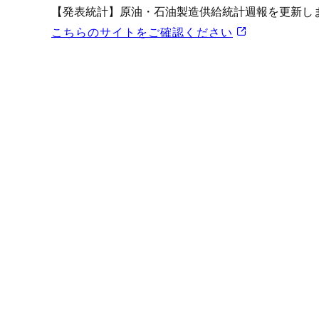
プロモーション（オンライ
【発表統計】原油・石油製造供給統計週報を更新し
発表統計
こちらのサイトをご確認ください
CFTC建玉明細
原油・石油