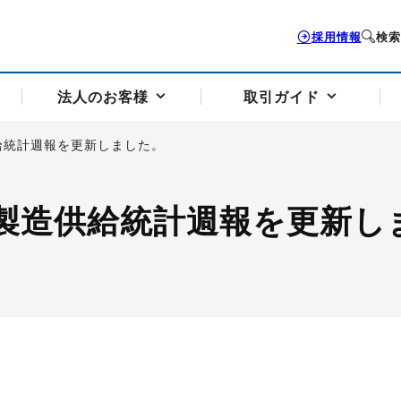
採用情報
検索
法人のお客様
取引ガイド
給統計週報を更新しました。
お客様サポートトップ
個人のお客様トップ
法人のお客様トップ
取引ガイドトップ
会社案内トップ
製造供給統計週報を更新し
歴史・沿革
組織図
本支店案内
採用情報
トソリューション
せフォーム
の説明
アドバイザーブログ更新情報
取引期限と証拠金について
法人お問い合わせフォーム
電力価格リスクマネジメントソリューション
岡地メール会員
VaR証拠金の仕組み
岡地メール会員お申し込み
投資アドバイザー コ
取引する銘
リ
トレーディングツール（ISV）
細
パラジウム
サービス案内
CME原油等指数
ドバイ原油
バージガソリン
バージ灯
）
SS3）
ゴム（TSR20）
ゴム（上海天然ゴム）
とうもろこし
一般大
相場勉強会【個別相談会（東京）】
納会日・受渡日一覧
祝日取引
諸規定・マニュアル
つの理由
オアシスの便利な機能
サービス案内
お取引の流れ
Q&A
バ