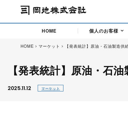
HOME
個人のお客様
HOME
マーケット
【発表統計】原油・石油製造供
【発表統計】原油・石油
アドバイス取引
国際法人部
商品先物取引の仕組み
お問い合わせ
会社概要
ごあいさつ
お客様相談窓口
商品先物取引とは
主な投資アドバイザー
燃料価格リスクマネジメン
お問い合わ
取引用語
投資
国内先物市場
海外先物市場
2025.11.12
マーケット
サポート・オンライン取引
取扱銘柄一覧
資料請求
アドバイス取引（法人）
セミナー情報
金
サポート・オンラインの詳
金ミニ
銀
白金
白金ミニ
オンライン取引（オアシス
中京ローリー灯油
ゴム（R
ポケットゴールド/プラチナ
東京セミナー
大阪セミナー
オンライン取引
委託者証拠金一覧表
「オアシス」が選ばれる5