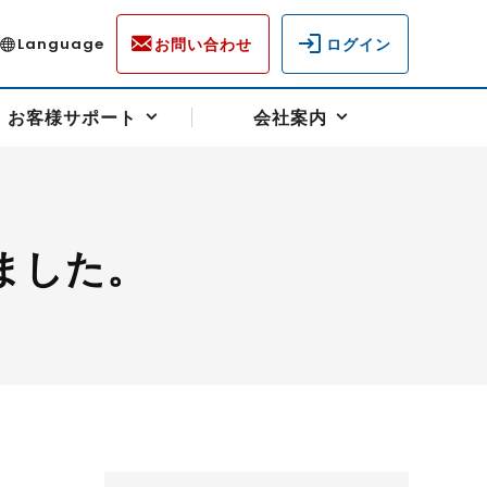
お問い合わせ
ログイン
Language
お客様サポート
会社案内
ました。
ディスクロージャー
各種重要通知事項
フォーム
ラム
柄を選ぶ
スクヘッジサポート
キャンペーン（アドバイス取引）
資産の保全
先物受渡・物流サポート
税制について
油
LNG（液化天然ガス）
中京ローリーガソリン
豆
小豆
ゴールドスポット
プラチナスポット
リンク集
ーチャル取引
システム稼働状況