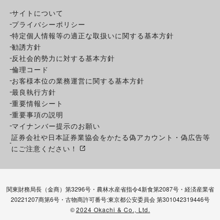
サイトについて
プライバシーポリシー
特定個人情報等の適正な取扱いに関する基本方針
勧誘方針
反社会的勢力に対する基本方針
倫理コード
お客様本位の業務運営に関する基本方針
最良執行方針
重要情報シート
重要事項の説明
マイナンバー提示のお願い
証券会社や日本証券業協会をかたる偽アカウント・偽広告等
にご注意ください！
関東財務局長（金商）第3296号・農林水産省指令4新食第2087号・経済産業省
20221207商第6号・古物商許可番号:東京都公安委員会 第301042319446号
©
2024 Okachi & Co., Ltd.