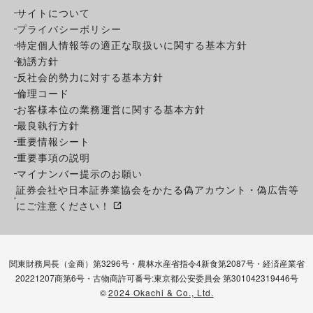
サイトについて
プライバシーポリシー
特定個人情報等の適正な取扱いに関する基本方針
勧誘方針
反社会的勢力に対する基本方針
倫理コード
お客様本位の業務運営に関する基本方針
最良執行方針
重要情報シート
重要事項の説明
マイナンバー提示のお願い
証券会社や日本証券業協会をかたる偽アカウント・偽広告等
にご注意ください！
関東財務局長（金商）第3296号・農林水産省指令4新食第2087号・経済産業省
20221207商第6号・古物商許可番号:東京都公安委員会 第301042319446号
©
2024 Okachi & Co., Ltd.