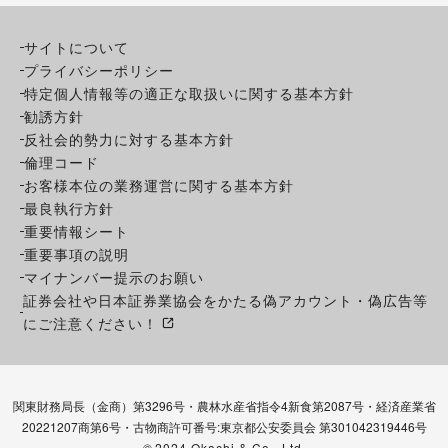
サイトについて
プライバシーポリシー
特定個人情報等の適正な取扱いに関する基本方針
勧誘方針
反社会的勢力に対する基本方針
倫理コード
お客様本位の業務運営に関する基本方針
最良執行方針
重要情報シート
重要事項の説明
マイナンバー提示のお願い
証券会社や日本証券業協会をかたる偽アカウント・偽広告等
にご注意ください！
関東財務局長（金商）第3296号・農林水産省指令4新食第2087号・経済産業省
20221207商第6号・古物商許可番号:東京都公安委員会 第301042319446号
©
2024 Okachi & Co., Ltd.