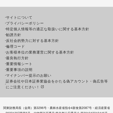
サイトについて
プライバシーポリシー
特定個人情報等の適正な取扱いに関する基本方針
勧誘方針
反社会的勢力に対する基本方針
倫理コード
お客様本位の業務運営に関する基本方針
最良執行方針
重要情報シート
重要事項の説明
マイナンバー提示のお願い
証券会社や日本証券業協会をかたる偽アカウント・偽広告等
にご注意ください！
関東財務局長（金商）第3296号・農林水産省指令4新食第2087号・経済産業省
20221207商第6号・古物商許可番号:東京都公安委員会 第301042319446号