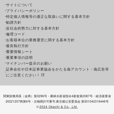
サイトについて
プライバシーポリシー
特定個人情報等の適正な取扱いに関する基本方針
勧誘方針
反社会的勢力に対する基本方針
倫理コード
お客様本位の業務運営に関する基本方針
最良執行方針
重要情報シート
重要事項の説明
マイナンバー提示のお願い
証券会社や日本証券業協会をかたる偽アカウント・偽広告等
にご注意ください！
関東財務局長（金商）第3296号・農林水産省指令4新食第2087号・経済産業省
20221207商第6号・古物商許可番号:東京都公安委員会 第301042319446号
©
2024 Okachi & Co., Ltd.