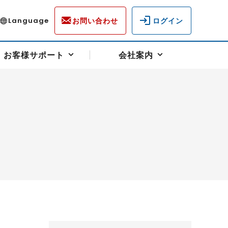
お問い合わせ
ログイン
Language
お客様サポート
会社案内
ディスクロージャー
各種重要通知事項
フォーム
ラム
柄を選ぶ
スクヘッジサポート
キャンペーン（アドバイス取引）
資産の保全
先物受渡・物流サポート
税制について
油
LNG（液化天然ガス）
中京ローリーガソリン
豆
小豆
ゴールドスポット
プラチナスポット
リンク集
ーチャル取引
システム稼働状況