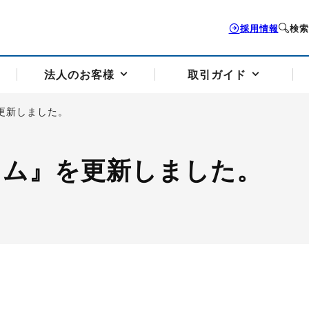
採用情報
検索
法人のお客様
取引ガイド
更新しました。
お客様サポートトップ
個人のお客様トップ
法人のお客様トップ
取引ガイドトップ
会社案内トップ
ラム』を更新しました。
歴史・沿革
組織図
本支店案内
採用情報
トソリューション
せフォーム
の説明
アドバイザーブログ更新情報
取引期限と証拠金について
法人お問い合わせフォーム
電力価格リスクマネジメントソリューション
岡地メール会員
VaR証拠金の仕組み
岡地メール会員お申し込み
投資アドバイザー コ
取引する銘
リ
トレーディングツール（ISV）
細
パラジウム
サービス案内
CME原油等指数
ドバイ原油
バージガソリン
バージ灯
）
SS3）
ゴム（TSR20）
ゴム（上海天然ゴム）
とうもろこし
一般大
相場勉強会【個別相談会（東京）】
納会日・受渡日一覧
祝日取引
諸規定・マニュアル
つの理由
オアシスの便利な機能
サービス案内
お取引の流れ
Q&A
バ