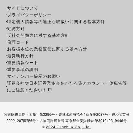
サイトについて
プライバシーポリシー
特定個人情報等の適正な取扱いに関する基本方針
勧誘方針
反社会的勢力に対する基本方針
倫理コード
お客様本位の業務運営に関する基本方針
最良執行方針
重要情報シート
重要事項の説明
マイナンバー提示のお願い
証券会社や日本証券業協会をかたる偽アカウント・偽広告等
にご注意ください！
関東財務局長（金商）第3296号・農林水産省指令4新食第2087号・経済産業省
20221207商第6号・古物商許可番号:東京都公安委員会 第301042319446号
©
2024 Okachi & Co., Ltd.