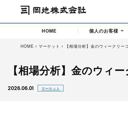
HOME
個人のお客様
HOME
マーケット
【相場分析】金のウィークリー
【相場分析】金のウィー
アドバイス取引
国際法人部
商品先物取引の仕組み
お問い合わせ
会社概要
ごあいさつ
お客様相談窓口
商品先物取引とは
主な投資アドバイザー
燃料価格リスクマネジメン
お問い合わ
取引用語
投資
国内先物市場
海外先物市場
2026.06.01
マーケット
サポート・オンライン取引
取扱銘柄一覧
資料請求
アドバイス取引（法人）
セミナー情報
金
サポート・オンラインの詳
金ミニ
銀
白金
白金ミニ
オンライン取引（オアシス
中京ローリー灯油
ゴム（R
ポケットゴールド/プラチナ
東京セミナー
大阪セミナー
オンライン取引
委託者証拠金一覧表
「オアシス」が選ばれる5