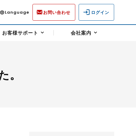
お問い合わせ
ログイン
Language
お客様サポート
会社案内
た。
ディスクロージャー
各種重要通知事項
フォーム
ラム
柄を選ぶ
スクヘッジサポート
キャンペーン（アドバイス取引）
資産の保全
先物受渡・物流サポート
税制について
油
LNG（液化天然ガス）
中京ローリーガソリン
豆
小豆
ゴールドスポット
プラチナスポット
リンク集
ーチャル取引
システム稼働状況