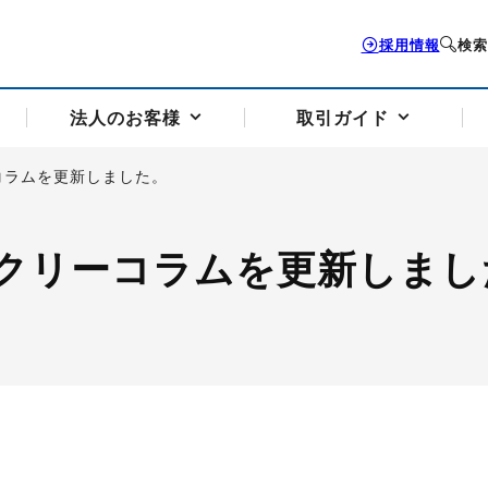
採用情報
検索
法人のお客様
取引ガイド
コラムを更新しました。
お客様サポートトップ
個人のお客様トップ
法人のお客様トップ
取引ガイドトップ
会社案内トップ
クリーコラムを更新しまし
歴史・沿革
組織図
本支店案内
採用情報
トソリューション
せフォーム
の説明
アドバイザーブログ更新情報
取引期限と証拠金について
法人お問い合わせフォーム
電力価格リスクマネジメントソリューション
岡地メール会員
VaR証拠金の仕組み
岡地メール会員お申し込み
投資アドバイザー コ
取引する銘
リ
トレーディングツール（ISV）
細
パラジウム
サービス案内
CME原油等指数
ドバイ原油
バージガソリン
バージ灯
）
SS3）
ゴム（TSR20）
ゴム（上海天然ゴム）
とうもろこし
一般大
相場勉強会【個別相談会（東京）】
納会日・受渡日一覧
祝日取引
諸規定・マニュアル
つの理由
オアシスの便利な機能
サービス案内
お取引の流れ
Q&A
バ