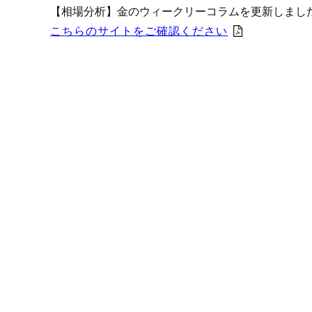
プロモーション（オンライ
【相場分析】金のウィークリーコラムを更新しまし
発表統計
こちらのサイトをご確認ください
CFTC建玉明細
原油・石油