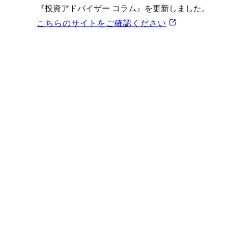
プロモーション（オンライ
『投資アドバイザー コラム』を更新しました。
発表統計
こちらのサイトをご確認ください
CFTC建玉明細
原油・石油