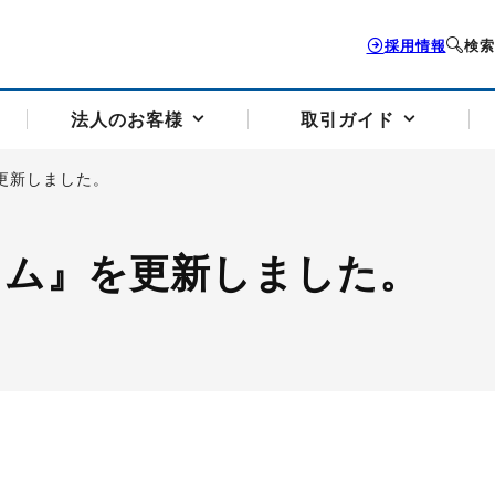
採用情報
検索
法人のお客様
取引ガイド
更新しました。
お客様サポートトップ
個人のお客様トップ
法人のお客様トップ
取引ガイドトップ
会社案内トップ
ラム』を更新しました。
歴史・沿革
組織図
本支店案内
採用情報
トソリューション
せフォーム
の説明
アドバイザーブログ更新情報
取引期限と証拠金について
法人お問い合わせフォーム
電力価格リスクマネジメントソリューション
岡地メール会員
VaR証拠金の仕組み
岡地メール会員お申し込み
投資アドバイザー コ
取引する銘
リ
トレーディングツール（ISV）
細
パラジウム
サービス案内
CME原油等指数
ドバイ原油
バージガソリン
バージ灯
）
SS3）
ゴム（TSR20）
ゴム（上海天然ゴム）
とうもろこし
一般大
相場勉強会【個別相談会（東京）】
納会日・受渡日一覧
祝日取引
諸規定・マニュアル
つの理由
オアシスの便利な機能
サービス案内
お取引の流れ
Q&A
バ