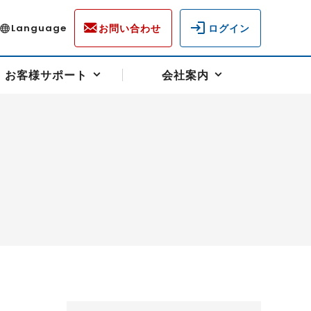
お問い合わせ
ログイン
Language
お客様サポート
会社案内
ディスクロージャー
各種重要通知事項
フォーム
ラム
柄を選ぶ
スクヘッジサポート
キャンペーン（アドバイス取引）
資産の保全
先物受渡・物流サポート
税制について
油
LNG（液化天然ガス）
中京ローリーガソリン
豆
小豆
ゴールドスポット
プラチナスポット
リンク集
ーチャル取引
システム稼働状況