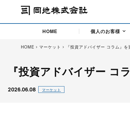
HOME
個人のお客様
HOME
マーケット
『投資アドバイザー コラム』を
『投資アドバイザー コ
アドバイス取引
国際法人部
商品先物取引の仕組み
お問い合わせ
会社概要
ごあいさつ
お客様相談窓口
商品先物取引とは
主な投資アドバイザー
燃料価格リスクマネジメン
お問い合わ
取引用語
投資
国内先物市場
海外先物市場
2026.06.08
マーケット
サポート・オンライン取引
取扱銘柄一覧
資料請求
アドバイス取引（法人）
セミナー情報
金
サポート・オンラインの詳
金ミニ
銀
白金
白金ミニ
オンライン取引（オアシス
中京ローリー灯油
ゴム（R
ポケットゴールド/プラチナ
東京セミナー
大阪セミナー
オンライン取引
委託者証拠金一覧表
「オアシス」が選ばれる5