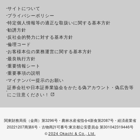
サイトについて
プライバシーポリシー
特定個人情報等の適正な取扱いに関する基本方針
勧誘方針
反社会的勢力に対する基本方針
倫理コード
お客様本位の業務運営に関する基本方針
最良執行方針
重要情報シート
重要事項の説明
マイナンバー提示のお願い
証券会社や日本証券業協会をかたる偽アカウント・偽広告等
にご注意ください！
関東財務局長（金商）第3296号・農林水産省指令4新食第2087号・経済産業省
20221207商第6号・古物商許可番号:東京都公安委員会 第301042319446号
©
2024 Okachi & Co., Ltd.