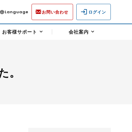
お問い合わせ
ログイン
Language
お客様サポート
会社案内
た。
ディスクロージャー
各種重要通知事項
フォーム
ラム
柄を選ぶ
スクヘッジサポート
キャンペーン（アドバイス取引）
資産の保全
先物受渡・物流サポート
税制について
油
LNG（液化天然ガス）
中京ローリーガソリン
豆
小豆
ゴールドスポット
プラチナスポット
リンク集
ーチャル取引
システム稼働状況