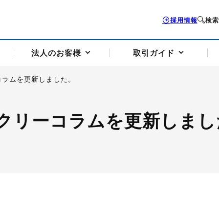
採用情報
検索
法人のお客様
取引ガイド
コラムを更新しました。
お客様サポートトップ
個人のお客様トップ
法人のお客様トップ
取引ガイドトップ
会社案内トップ
クリーコラムを更新しまし
歴史・沿革
組織図
本支店案内
採用情報
トソリューション
せフォーム
の説明
アドバイザーブログ更新情報
取引期限と証拠金について
法人お問い合わせフォーム
電力価格リスクマネジメントソリューション
岡地メール会員
VaR証拠金の仕組み
岡地メール会員お申し込み
投資アドバイザー コ
取引する銘
リ
トレーディングツール（ISV）
細
パラジウム
サービス案内
CME原油等指数
ドバイ原油
バージガソリン
バージ灯
）
SS3）
ゴム（TSR20）
ゴム（上海天然ゴム）
とうもろこし
一般大
相場勉強会【個別相談会（東京）】
納会日・受渡日一覧
祝日取引
諸規定・マニュアル
つの理由
オアシスの便利な機能
サービス案内
お取引の流れ
Q&A
バ