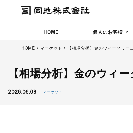
HOME
個人のお客様
HOME
マーケット
【相場分析】金のウィークリー
【相場分析】金のウィー
アドバイス取引
国際法人部
商品先物取引の仕組み
お問い合わせ
会社概要
ごあいさつ
お客様相談窓口
商品先物取引とは
主な投資アドバイザー
燃料価格リスクマネジメン
お問い合わ
取引用語
投資
国内先物市場
海外先物市場
2026.06.09
マーケット
サポート・オンライン取引
取扱銘柄一覧
資料請求
アドバイス取引（法人）
セミナー情報
金
サポート・オンラインの詳
金ミニ
銀
白金
白金ミニ
オンライン取引（オアシス
中京ローリー灯油
ゴム（R
ポケットゴールド/プラチナ
東京セミナー
大阪セミナー
オンライン取引
委託者証拠金一覧表
「オアシス」が選ばれる5