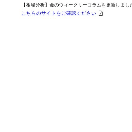
プロモーション（オンライ
【相場分析】金のウィークリーコラムを更新しまし
発表統計
こちらのサイトをご確認ください
CFTC建玉明細
原油・石油