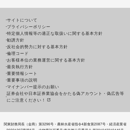
サイトについて
プライバシーポリシー
特定個人情報等の適正な取扱いに関する基本方針
勧誘方針
反社会的勢力に対する基本方針
倫理コード
お客様本位の業務運営に関する基本方針
最良執行方針
重要情報シート
重要事項の説明
マイナンバー提示のお願い
証券会社や日本証券業協会をかたる偽アカウント・偽広告等
にご注意ください！
関東財務局長（金商）第3296号・農林水産省指令4新食第2087号・経済産業省
20221207商第6号・古物商許可番号:東京都公安委員会 第301042319446号