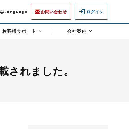
お問い合わせ
ログイン
Language
お客様サポート
会社案内
載されました。
ディスクロージャー
各種重要通知事項
フォーム
ラム
柄を選ぶ
スクヘッジサポート
キャンペーン（アドバイス取引）
資産の保全
先物受渡・物流サポート
税制について
油
LNG（液化天然ガス）
中京ローリーガソリン
豆
小豆
ゴールドスポット
プラチナスポット
リンク集
ーチャル取引
システム稼働状況