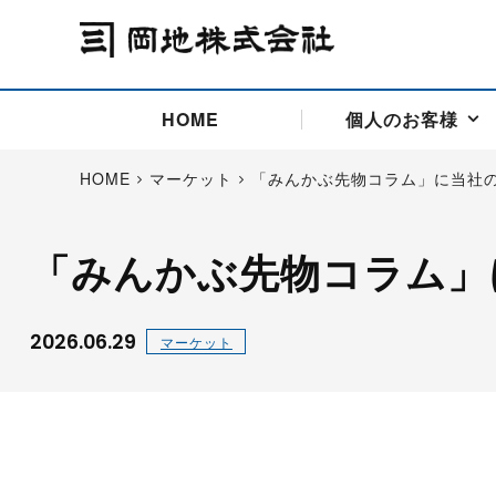
HOME
個人のお客様
HOME
マーケット
「みんかぶ先物コラム」に当社
「みんかぶ先物コラム」
アドバイス取引
国際法人部
商品先物取引の仕組み
お問い合わせ
会社概要
ごあいさつ
お客様相談窓口
商品先物取引とは
主な投資アドバイザー
燃料価格リスクマネジメン
お問い合わ
取引用語
投資
国内先物市場
海外先物市場
2026.06.29
マーケット
サポート・オンライン取引
取扱銘柄一覧
資料請求
アドバイス取引（法人）
セミナー情報
金
サポート・オンラインの詳
金ミニ
銀
白金
白金ミニ
オンライン取引（オアシス
中京ローリー灯油
ゴム（R
ポケットゴールド/プラチナ
東京セミナー
大阪セミナー
オンライン取引
委託者証拠金一覧表
「オアシス」が選ばれる5