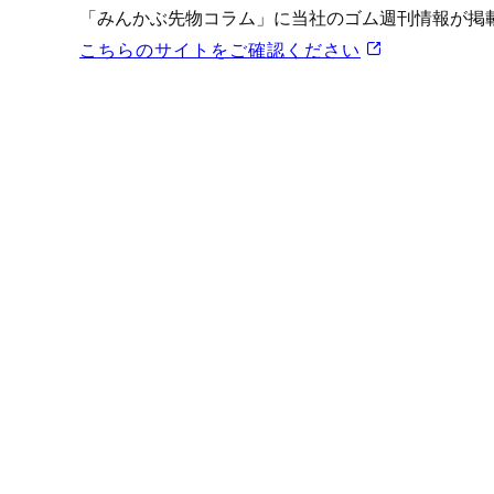
プロモーション（オンライ
「みんかぶ先物コラム」に当社のゴム週刊情報が掲
発表統計
こちらのサイトをご確認ください
CFTC建玉明細
原油・石油