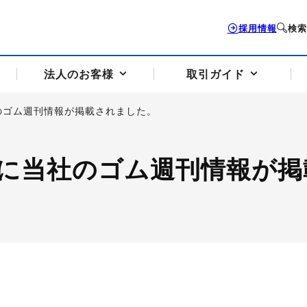
採用情報
検索
法人のお客様
取引ガイド
のゴム週刊情報が掲載されました。
お客様サポートトップ
個人のお客様トップ
法人のお客様トップ
取引ガイドトップ
会社案内トップ
に当社のゴム週刊情報が掲
歴史・沿革
組織図
本支店案内
採用情報
トソリューション
せフォーム
の説明
アドバイザーブログ更新情報
取引期限と証拠金について
法人お問い合わせフォーム
電力価格リスクマネジメントソリューション
岡地メール会員
VaR証拠金の仕組み
岡地メール会員お申し込み
投資アドバイザー コ
取引する銘
リ
トレーディングツール（ISV）
細
パラジウム
サービス案内
CME原油等指数
ドバイ原油
バージガソリン
バージ灯
）
SS3）
ゴム（TSR20）
ゴム（上海天然ゴム）
とうもろこし
一般大
相場勉強会【個別相談会（東京）】
納会日・受渡日一覧
祝日取引
諸規定・マニュアル
つの理由
オアシスの便利な機能
サービス案内
お取引の流れ
Q&A
バ