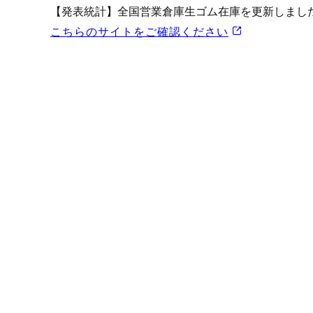
プロモーション（オンライ
【発表統計】全国営業倉庫生ゴム在庫を更新しまし
発表統計
こちらのサイトをご確認ください
CFTC建玉明細
原油・石油