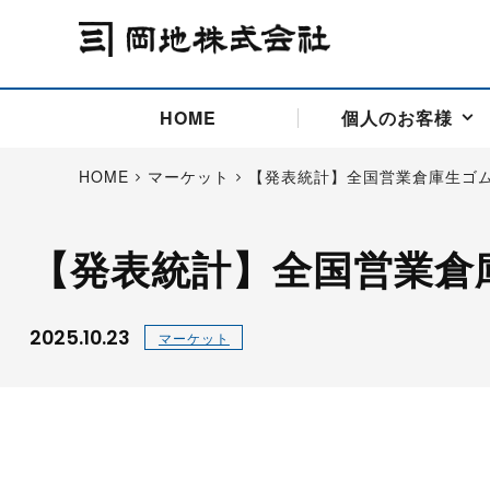
HOME
個人のお客様
HOME
マーケット
【発表統計】全国営業倉庫生ゴ
【発表統計】全国営業倉
アドバイス取引
国際法人部
商品先物取引の仕組み
お問い合わせ
会社概要
ごあいさつ
お客様相談窓口
商品先物取引とは
主な投資アドバイザー
燃料価格リスクマネジメン
お問い合わ
取引用語
投資
国内先物市場
海外先物市場
2025.10.23
マーケット
サポート・オンライン取引
取扱銘柄一覧
資料請求
アドバイス取引（法人）
セミナー情報
金
サポート・オンラインの詳
金ミニ
銀
白金
白金ミニ
オンライン取引（オアシス
中京ローリー灯油
ゴム（R
ポケットゴールド/プラチナ
東京セミナー
大阪セミナー
オンライン取引
委託者証拠金一覧表
「オアシス」が選ばれる5