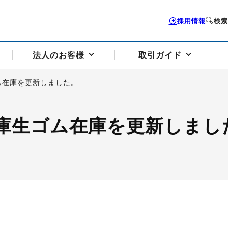
採用情報
検索
法人のお客様
取引ガイド
ム在庫を更新しました。
お客様サポートトップ
個人のお客様トップ
法人のお客様トップ
取引ガイドトップ
会社案内トップ
庫生ゴム在庫を更新しまし
歴史・沿革
組織図
本支店案内
採用情報
トソリューション
せフォーム
の説明
アドバイザーブログ更新情報
取引期限と証拠金について
法人お問い合わせフォーム
電力価格リスクマネジメントソリューション
岡地メール会員
VaR証拠金の仕組み
岡地メール会員お申し込み
投資アドバイザー コ
取引する銘
リ
トレーディングツール（ISV）
細
パラジウム
サービス案内
CME原油等指数
ドバイ原油
バージガソリン
バージ灯
）
SS3）
ゴム（TSR20）
ゴム（上海天然ゴム）
とうもろこし
一般大
相場勉強会【個別相談会（東京）】
納会日・受渡日一覧
祝日取引
諸規定・マニュアル
つの理由
オアシスの便利な機能
サービス案内
お取引の流れ
Q&A
バ