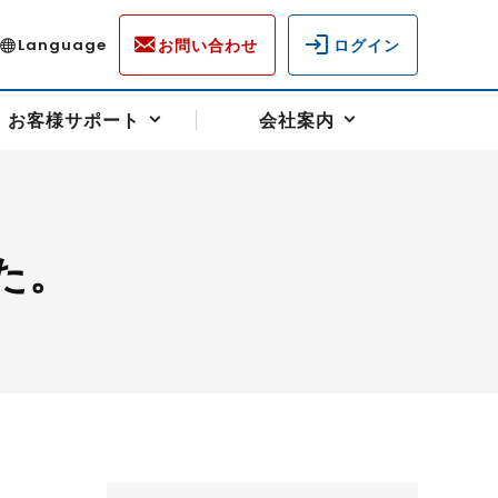
お問い合わせ
ログイン
Language
お客様サポート
会社案内
た。
ディスクロージャー
各種重要通知事項
フォーム
ラム
柄を選ぶ
スクヘッジサポート
キャンペーン（アドバイス取引）
資産の保全
先物受渡・物流サポート
税制について
油
LNG（液化天然ガス）
中京ローリーガソリン
豆
小豆
ゴールドスポット
プラチナスポット
リンク集
ーチャル取引
システム稼働状況