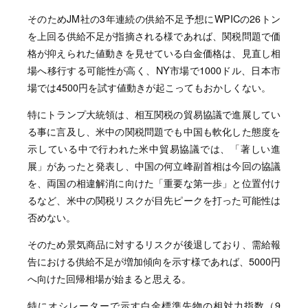
そのためJM社の3年連続の供給不足予想にWPICの26トン
を上回る供給不足が指摘される様であれば、関税問題で価
格が抑えられた値動きを見せている白金価格は、見直し相
場へ移行する可能性が高く、NY市場で1000ドル、日本市
場では4500円を試す値動きが起こってもおかしくない。
特にトランプ大統領は、相互関税の貿易協議で進展してい
る事に言及し、米中の関税問題でも中国も軟化した態度を
示している中で行われた米中貿易協議では、「著しい進
展」があったと発表し、中国の何立峰副首相は今回の協議
を、両国の相違解消に向けた「重要な第一歩」と位置付け
るなど、米中の関税リスクが目先ピークを打った可能性は
否めない。
そのため景気商品に対するリスクが後退しており、需給報
告における供給不足が増加傾向を示す様であれば、5000円
へ向けた回帰相場が始まると思える。
特にオシレーターで示す白金標準先物の相対力指数（9