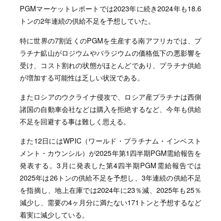
PGMマーケットレポートでは2023年に続き2024年も18.6
トンの2年連続の供給不足を予想していた。
特に世界の7割近くのPGMを生産する南アフリカでは、プ
ラチナ鉱山がロジウムやパラジウムの価格低下の悪影響を
受け、コスト割れの状態がほとんどであり、プラチナ供給
が増加する可能性は乏しい状況である。
またロシアのウクライナ侵攻で、ロシア産プラチナは西側
諸国の自動車会社などは購入を拒絶するなど、今年も供給
不足を回避する事は難しく思える。
また12日にはWPIC（ワールド・プラチナム・インベスト
メント・カウンシル）が2025年第1四半期PGM需給報告を
発表する。3月に発表した第4四半期PGM需給報告では
2025年は26トンの供給不足を予想し、3年連続の供給不足
を指摘し、地上在庫では2024年に23％減、2025年も25％
減少し、需要の4ヶ月分に満たない171トンと予想するなど
着実に減少している。