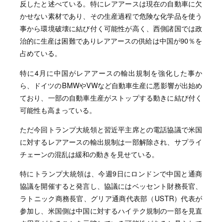
反したと述べている。特にレアアースは現在の自動車に欠
かせない素材であり、その生産過程で危険な化学品を使う
事から環境破壊に結び付く可能性が高く、西側諸国では政
治的に生産は困難でありレアアースの供給は中国が90％を
占めている。
特に4月に中国がレアアースの輸出規制を強化した事か
ら、ドイツのBMWやVWなど自動車生産に悪影響が出始め
ており、一部の自動車生産がストップする動きに結び付く
可能性も高まっている。
ただ今回トランプ大統領と習近平主席との電話協議で米国
に対するレアアースの輸出規制は一部解除され、サプライ
チェーンの混乱は緩和の動きを見せている。
特にトランプ大統領は、今週9日にロンドンで中国と通商
協議を開催すると発言し、協議にはベッセント財務長官、
ラトニック商務長官、グリア通商代表部（USTR）代表が
参加し、米国側は中国に対するハイテク規制の一部を見直