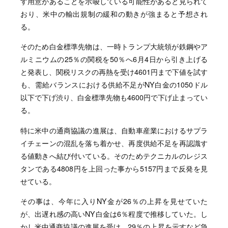
す用意があることを示唆している可能性があると見られて
おり、米中の輸出規制の緩和の動きが強まると予想され
る。
そのため白金標準先物は、一時トランプ大統領が鉄鋼やア
ルミニウムの25％の関税を50％へ6月4日から引き上げる
と発表し、関税リスクの再熱を受け4601円まで下値を試す
も、需給バランスにおける供給不足がNY白金の1050ドル
以下で下げ渋り、白金標準先物も4600円で下げ止まってい
る。
特に米中の通商協議の進展は、自動車産業におけるサプラ
イチェーンの混乱を落ち着かせ、再度供給不足を再認識す
る値動きへ結び付いている。そのためテクニカルのレジス
タンである4808円を上回った事から5157円まで反発を見
せている。
その事は、今年に入りNY金が26％の上昇を見せていた
が、出遅れ感の高いNY白金は6％程度で推移していた。し
かし米中通商協議の進展を受け、29％の上昇を示すなど急